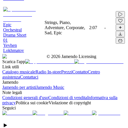
Strings, Piano,
Epic
Adventure, Corporate,
2:07
-
Orchestral
Sad, Epic
Drama Short
01
Yevhen
Lokhmatov
©
2026
Jamendo Licensing
Scarica l'app
Link utili
Catalogo musicale
Radio In-store
Prezzi
Contatto
Centro
assistenza
Contattaci
Jamendo
Jamendo per artisti
Jamendo Music
Note legali
Condizioni generali d'uso
Condizioni di vendita
Informativa sulla
privacy
Politica sui cookie
Violazione di copyright
Seguici