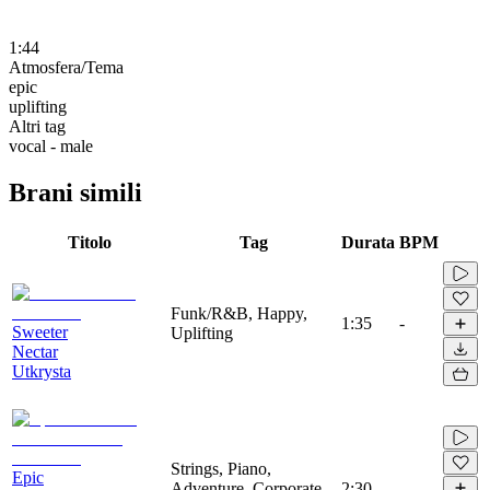
1:44
Atmosfera/Tema
epic
uplifting
Altri tag
vocal - male
Brani simili
Titolo
Tag
Durata
BPM
Funk/R&B, Happy,
1:35
-
Sweeter
Uplifting
Nectar
Utkrysta
Strings, Piano,
Epic
Adventure, Corporate,
2:30
-