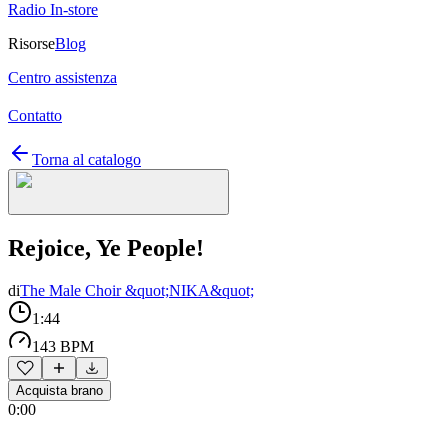
Radio In-store
Risorse
Blog
Centro assistenza
Contatto
Torna al catalogo
Rejoice, Ye People!
di
The Male Choir &quot;NIKA&quot;
1:44
143 BPM
Acquista brano
0:00