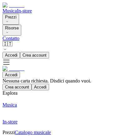
Musica
In-store
Prezzi
Risorse
Contatto
🇮🇹
Accedi
Crea account
Accedi
Nessuna carta richiesta. Disdici quando vuoi.
Crea account
Accedi
Esplora
Musica
In-store
Prezzi
Catalogo musicale