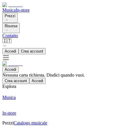
Musica
In-store
Prezzi
Risorse
Contatto
🇮🇹
Accedi
Crea account
Accedi
Nessuna carta richiesta. Disdici quando vuoi.
Crea account
Accedi
Esplora
Musica
In-store
Prezzi
Catalogo musicale