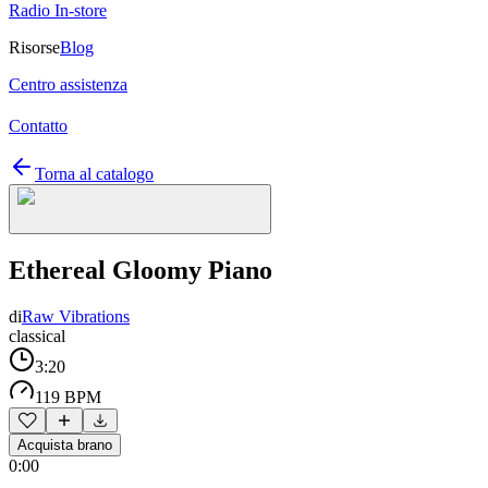
Radio In-store
Risorse
Blog
Centro assistenza
Contatto
Torna al catalogo
Ethereal Gloomy Piano
di
Raw Vibrations
classical
3:20
119 BPM
Acquista brano
0:00