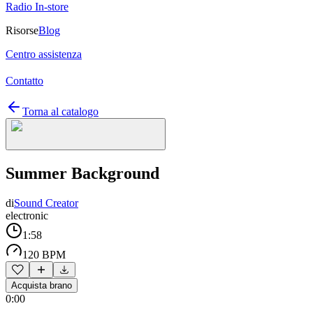
Radio In-store
Risorse
Blog
Centro assistenza
Contatto
Torna al catalogo
Summer Background
di
Sound Creator
electronic
1:58
120 BPM
Acquista brano
0:00