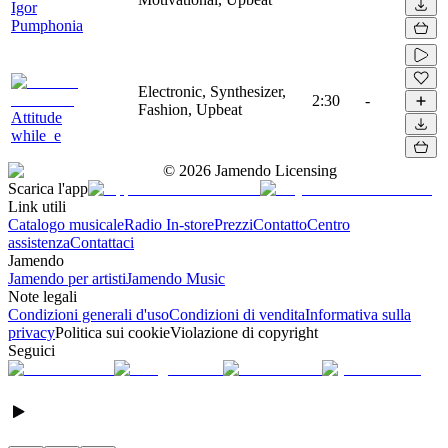
Igor
Pumphonia
Electronic, Synthesizer,
2:30
-
Fashion, Upbeat
Attitude
while_e
©
2026
Jamendo Licensing
Scarica l'app
Link utili
Catalogo musicale
Radio In-store
Prezzi
Contatto
Centro
assistenza
Contattaci
Jamendo
Jamendo per artisti
Jamendo Music
Note legali
Condizioni generali d'uso
Condizioni di vendita
Informativa sulla
privacy
Politica sui cookie
Violazione di copyright
Seguici