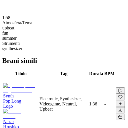
1:58
Atmosfera/Tema
upbeat
fun
summer
Strumenti
synthesizer
Brani simili
Titolo
Tag
Durata
BPM
Synth
Electronic, Synthesizer,
Pop Long
Videogame, Neutral,
1:36
-
Logo
Upbeat
Nazar
Hrushko