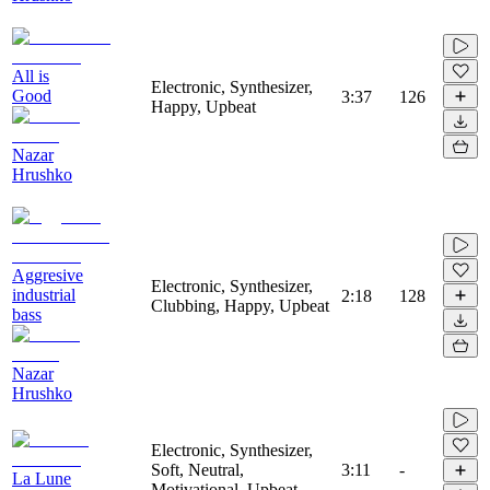
All is
Electronic, Synthesizer,
Good
3:37
126
Happy, Upbeat
Nazar
Hrushko
Aggresive
Electronic, Synthesizer,
industrial
2:18
128
Clubbing, Happy, Upbeat
bass
Nazar
Hrushko
Electronic, Synthesizer,
Soft, Neutral,
3:11
-
La Lune
Motivational, Upbeat