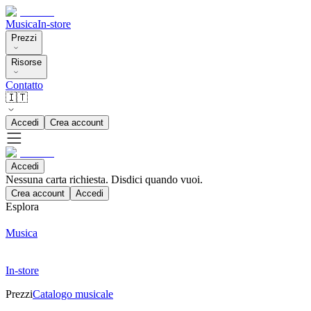
Musica
In-store
Prezzi
Risorse
Contatto
🇮🇹
Accedi
Crea account
Accedi
Nessuna carta richiesta. Disdici quando vuoi.
Crea account
Accedi
Esplora
Musica
In-store
Prezzi
Catalogo musicale