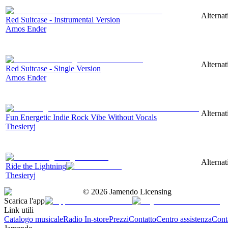
Alternat
Red Suitcase - Instrumental Version
Amos Ender
Alternat
Red Suitcase - Single Version
Amos Ender
Alternat
Fun Energetic Indie Rock Vibe Without Vocals
Thesieryj
Alternat
Ride the Lightning
Thesieryj
©
2026
Jamendo Licensing
Scarica l'app
Link utili
Catalogo musicale
Radio In-store
Prezzi
Contatto
Centro assistenza
Conta