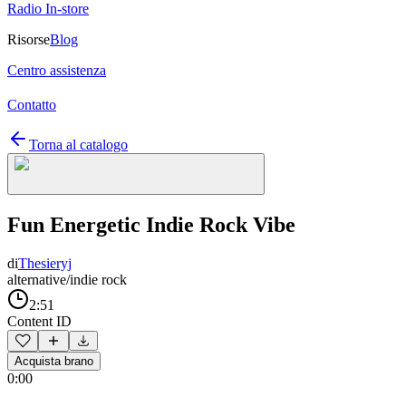
Radio In-store
Risorse
Blog
Centro assistenza
Contatto
Torna al catalogo
Fun Energetic Indie Rock Vibe
di
Thesieryj
alternative/indie rock
2:51
Content ID
Acquista brano
0:00