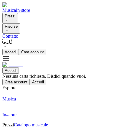
Musica
In-store
Prezzi
Risorse
Contatto
🇮🇹
Accedi
Crea account
Accedi
Nessuna carta richiesta. Disdici quando vuoi.
Crea account
Accedi
Esplora
Musica
In-store
Prezzi
Catalogo musicale