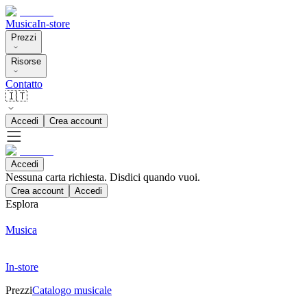
Musica
In-store
Prezzi
Risorse
Contatto
🇮🇹
Accedi
Crea account
Accedi
Nessuna carta richiesta. Disdici quando vuoi.
Crea account
Accedi
Esplora
Musica
In-store
Prezzi
Catalogo musicale