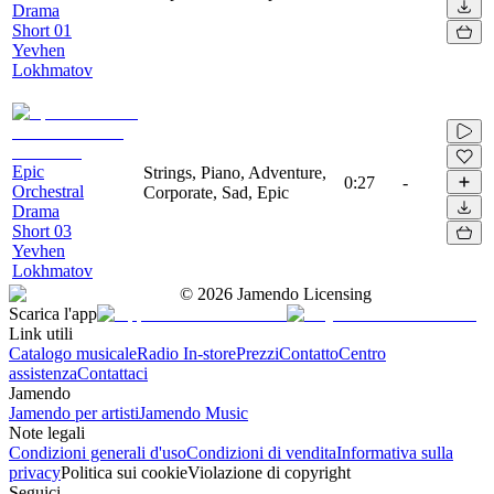
Drama
Short 01
Yevhen
Lokhmatov
Epic
Strings, Piano, Adventure,
0:27
-
Orchestral
Corporate, Sad, Epic
Drama
Short 03
Yevhen
Lokhmatov
©
2026
Jamendo Licensing
Scarica l'app
Link utili
Catalogo musicale
Radio In-store
Prezzi
Contatto
Centro
assistenza
Contattaci
Jamendo
Jamendo per artisti
Jamendo Music
Note legali
Condizioni generali d'uso
Condizioni di vendita
Informativa sulla
privacy
Politica sui cookie
Violazione di copyright
Seguici