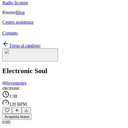
Radio In-store
Risorse
Blog
Centro assistenza
Contatto
Torna al catalogo
Electronic Soul
di
Sevennotes
electronic
1:38
120 BPM
Acquista brano
0:00