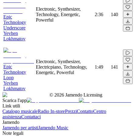
Electronic, Synthesizer,
Technology, Energetic,
2:36
140
Epic
Powerful
Technology
Underscore
Yevhen
Lokhmatov
Electronic, Synthesizer,
Epic
Electricpiano, Technology,
1:49
141
Technology
Energetic, Powerful
Loop
Yevhen
Lokhmatov
©
2026
Jamendo Licensing
Scarica l'app
Link utili
Catalogo musicale
Radio In-store
Prezzi
Contatto
Centro
assistenza
Contattaci
Jamendo
Jamendo per artisti
Jamendo Music
Note legali