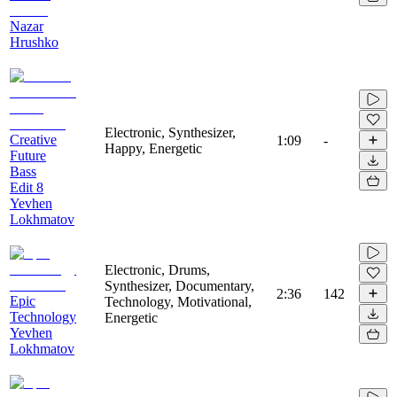
Nazar
Hrushko
Electronic, Synthesizer,
Creative
1:09
-
Happy, Energetic
Future
Bass
Edit 8
Yevhen
Lokhmatov
Electronic, Drums,
Synthesizer, Documentary,
2:36
142
Epic
Technology, Motivational,
Technology
Energetic
Yevhen
Lokhmatov