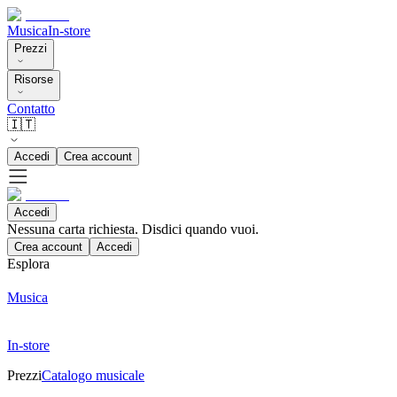
Musica
In-store
Prezzi
Risorse
Contatto
🇮🇹
Accedi
Crea account
Accedi
Nessuna carta richiesta. Disdici quando vuoi.
Crea account
Accedi
Esplora
Musica
In-store
Prezzi
Catalogo musicale