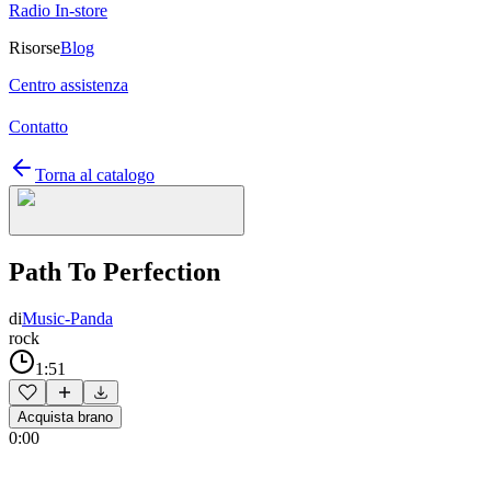
Radio In-store
Risorse
Blog
Centro assistenza
Contatto
Torna al catalogo
Path To Perfection
di
Music-Panda
rock
1:51
Acquista brano
0:00