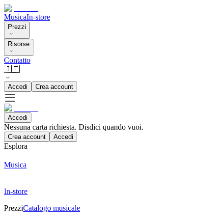
Musica
In-store
Prezzi
Risorse
Contatto
🇮🇹
Accedi
Crea account
Accedi
Nessuna carta richiesta. Disdici quando vuoi.
Crea account
Accedi
Esplora
Musica
In-store
Prezzi
Catalogo musicale