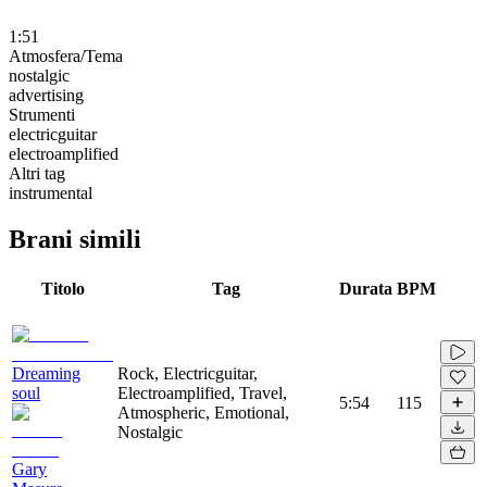
1:51
Atmosfera/Tema
nostalgic
advertising
Strumenti
electricguitar
electroamplified
Altri tag
instrumental
Brani simili
Titolo
Tag
Durata
BPM
Dreaming
Rock, Electricguitar,
soul
Electroamplified, Travel,
5:54
115
Atmospheric, Emotional,
Nostalgic
Gary