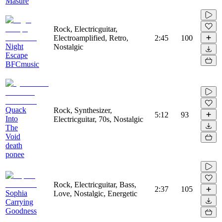
Masure
Rock, Electricguitar,
Electroamplified, Retro,
2:45
100
Night
Nostalgic
Escape
BFCmusic
Quack
Rock, Synthesizer,
5:12
93
Into
Electricguitar, 70s, Nostalgic
The
Void
death
ponee
Rock, Electricguitar, Bass,
2:37
105
Sophia
Love, Nostalgic, Energetic
Carrying
Goodness