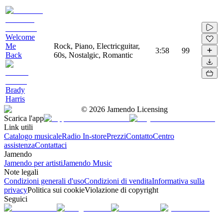
Welcome
Me
Rock, Piano, Electricguitar,
3:58
99
Back
60s, Nostalgic, Romantic
Brady
Harris
©
2026
Jamendo Licensing
Scarica l'app
Link utili
Catalogo musicale
Radio In-store
Prezzi
Contatto
Centro
assistenza
Contattaci
Jamendo
Jamendo per artisti
Jamendo Music
Note legali
Condizioni generali d'uso
Condizioni di vendita
Informativa sulla
privacy
Politica sui cookie
Violazione di copyright
Seguici