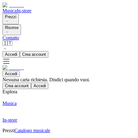
Musica
In-store
Prezzi
Risorse
Contatto
🇮🇹
Accedi
Crea account
Accedi
Nessuna carta richiesta. Disdici quando vuoi.
Crea account
Accedi
Esplora
Musica
In-store
Prezzi
Catalogo musicale