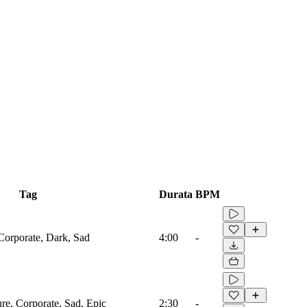
Tag
Durata
BPM
 Corporate, Dark, Sad
4:00
-
ure, Corporate, Sad, Epic
2:30
-