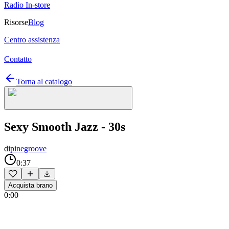
Radio In-store
Risorse
Blog
Centro assistenza
Contatto
Torna al catalogo
Sexy Smooth Jazz - 30s
di
pinegroove
0:37
Acquista brano
0:00