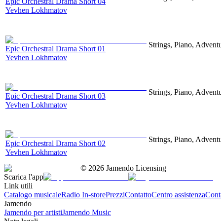
Epic Orchestral Drama Short 04
Yevhen Lokhmatov
Strings, Piano, Advent
Epic Orchestral Drama Short 01
Yevhen Lokhmatov
Strings, Piano, Advent
Epic Orchestral Drama Short 03
Yevhen Lokhmatov
Strings, Piano, Advent
Epic Orchestral Drama Short 02
Yevhen Lokhmatov
©
2026
Jamendo Licensing
Scarica l'app
Link utili
Catalogo musicale
Radio In-store
Prezzi
Contatto
Centro assistenza
Conta
Jamendo
Jamendo per artisti
Jamendo Music