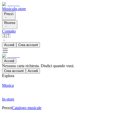
Musica
In-store
Prezzi
Risorse
Contatto
🇮🇹
Accedi
Crea account
Accedi
Nessuna carta richiesta. Disdici quando vuoi.
Crea account
Accedi
Esplora
Musica
In-store
Prezzi
Catalogo musicale