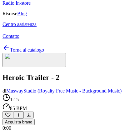
Radio In-store
Risorse
Blog
Centro assistenza
Contatto
Torna al catalogo
Heroic Trailer - 2
di
MuswayStudio (Royalty Free Music - Background Music)
1:15
85 BPM
Acquista brano
0:00