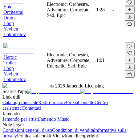
Electronic, Orchestra,
Epic
Adventure, Corporate,
1:28
-
Orchestral
Sad, Epic
Drama
Loop
Yevhen
Lokhmatov
Electronic, Orchestra,
Heroic
Adventure, Corporate,
1:01
-
Trailer
Energetic, Sad, Epic
Loop
Yevhen
Lokhmatov
©
2026
Jamendo Licensing
Scarica l'app
Link utili
Catalogo musicale
Radio In-store
Prezzi
Contatto
Centro
assistenza
Contattaci
Jamendo
Jamendo per artisti
Jamendo Music
Note legali
Condizioni generali d'uso
Condizioni di vendita
Informativa sulla
privacy
Politica sui cookie
Violazione di copyright