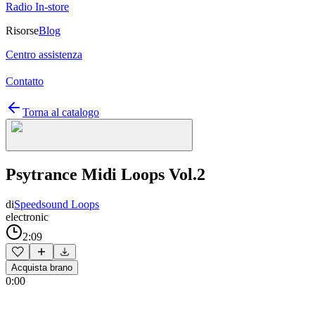
Radio In-store
Risorse
Blog
Centro assistenza
Contatto
Torna al catalogo
Psytrance Midi Loops Vol.2
di
Speedsound Loops
electronic
2:09
Acquista brano
0:00