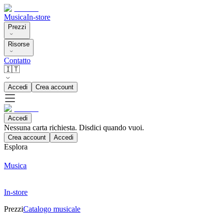
Musica
In-store
Prezzi
Risorse
Contatto
🇮🇹
Accedi
Crea account
Accedi
Nessuna carta richiesta. Disdici quando vuoi.
Crea account
Accedi
Esplora
Musica
In-store
Prezzi
Catalogo musicale