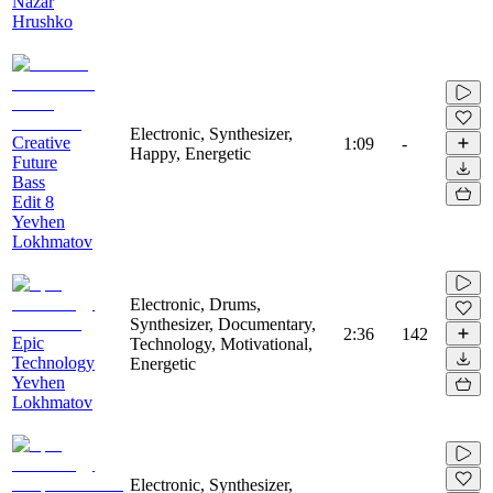
Nazar
Hrushko
Electronic, Synthesizer,
Creative
1:09
-
Happy, Energetic
Future
Bass
Edit 8
Yevhen
Lokhmatov
Electronic, Drums,
Synthesizer, Documentary,
2:36
142
Epic
Technology, Motivational,
Technology
Energetic
Yevhen
Lokhmatov
Electronic, Synthesizer,