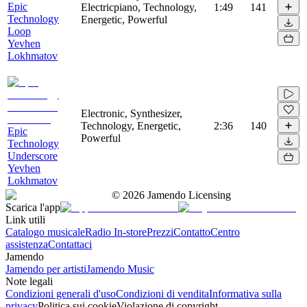
Epic
Electricpiano, Technology,
1:49
141
Technology
Energetic, Powerful
Loop
Yevhen
Lokhmatov
Electronic, Synthesizer,
Technology, Energetic,
2:36
140
Epic
Powerful
Technology
Underscore
Yevhen
Lokhmatov
©
2026
Jamendo Licensing
Scarica l'app
Link utili
Catalogo musicale
Radio In-store
Prezzi
Contatto
Centro
assistenza
Contattaci
Jamendo
Jamendo per artisti
Jamendo Music
Note legali
Condizioni generali d'uso
Condizioni di vendita
Informativa sulla
privacy
Politica sui cookie
Violazione di copyright