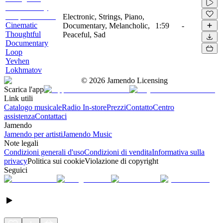
Electronic, Strings, Piano,
Cinematic
Documentary, Melancholic,
1:59
-
Thoughtful
Peaceful, Sad
Documentary
Loop
Yevhen
Lokhmatov
©
2026
Jamendo Licensing
Scarica l'app
Link utili
Catalogo musicale
Radio In-store
Prezzi
Contatto
Centro
assistenza
Contattaci
Jamendo
Jamendo per artisti
Jamendo Music
Note legali
Condizioni generali d'uso
Condizioni di vendita
Informativa sulla
privacy
Politica sui cookie
Violazione di copyright
Seguici