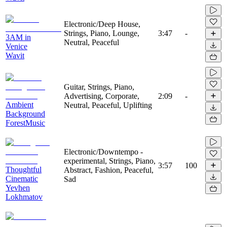
Electronic/Deep House,
Strings, Piano, Lounge,
3:47
-
3AM in
Neutral, Peaceful
Venice
Wavit
Guitar, Strings, Piano,
Advertising, Corporate,
2:09
-
Ambient
Neutral, Peaceful, Uplifting
Background
ForestMusic
Electronic/Downtempo -
experimental, Strings, Piano,
3:57
100
Thoughtful
Abstract, Fashion, Peaceful,
Cinematic
Sad
Yevhen
Lokhmatov