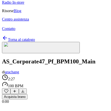
Radio In-store
Risorse
Blog
Centro assistenza
Contatto
Torna al catalogo
AS_Corporate47_Pf_BPM100_Main
di
arachang
2:27
100 BPM
Acquista brano
0:00