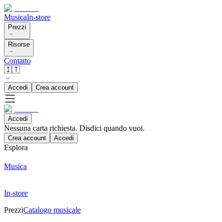
Musica
In-store
Prezzi
Risorse
Contatto
🇮🇹
Accedi
Crea account
Accedi
Nessuna carta richiesta. Disdici quando vuoi.
Crea account
Accedi
Esplora
Musica
In-store
Prezzi
Catalogo musicale