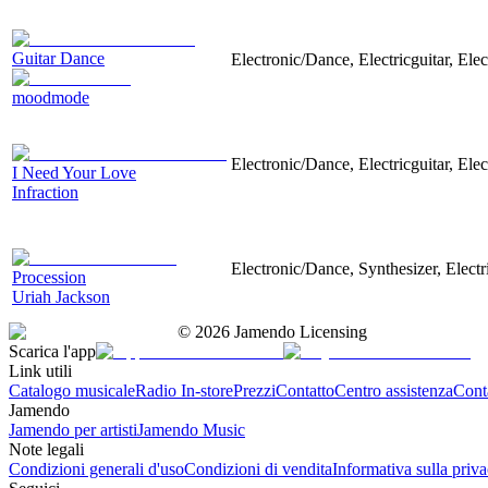
Guitar Dance
Electronic/Dance, Electricguitar, Elec
moodmode
Electronic/Dance, Electricguitar, Ele
I Need Your Love
Infraction
Electronic/Dance, Synthesizer, Electri
Procession
Uriah Jackson
©
2026
Jamendo Licensing
Scarica l'app
Link utili
Catalogo musicale
Radio In-store
Prezzi
Contatto
Centro assistenza
Conta
Jamendo
Jamendo per artisti
Jamendo Music
Note legali
Condizioni generali d'uso
Condizioni di vendita
Informativa sulla priv