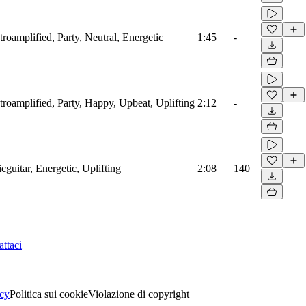
troamplified, Party, Neutral, Energetic
1:45
-
ctroamplified, Party, Happy, Upbeat, Uplifting
2:12
-
cguitar, Energetic, Uplifting
2:08
140
ttaci
acy
Politica sui cookie
Violazione di copyright