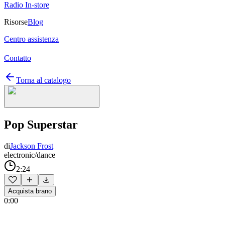
Radio In-store
Risorse
Blog
Centro assistenza
Contatto
Torna al catalogo
Pop Superstar
di
Jackson Frost
electronic/dance
2:24
Acquista brano
0:00