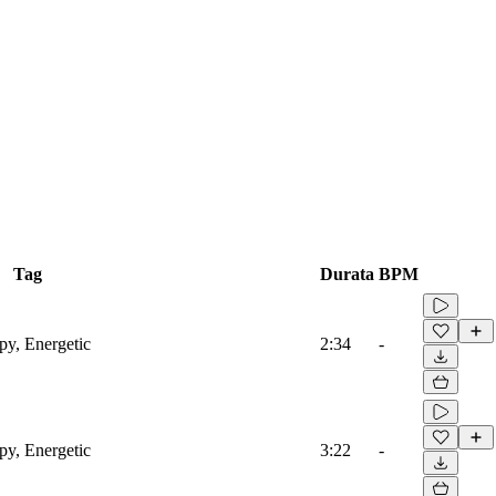
Tag
Durata
BPM
py, Energetic
2:34
-
py, Energetic
3:22
-