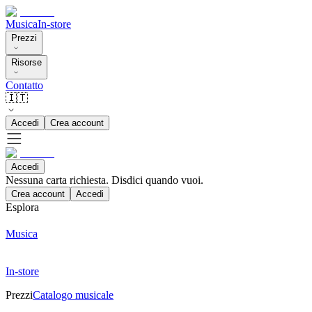
Musica
In-store
Prezzi
Risorse
Contatto
🇮🇹
Accedi
Crea account
Accedi
Nessuna carta richiesta. Disdici quando vuoi.
Crea account
Accedi
Esplora
Musica
In-store
Prezzi
Catalogo musicale