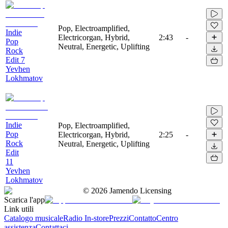
Pop, Electroamplified,
Indie
Electricorgan, Hybrid,
2:43
-
Pop
Neutral, Energetic, Uplifting
Rock
Edit 7
Yevhen
Lokhmatov
Indie
Pop, Electroamplified,
Pop
Electricorgan, Hybrid,
2:25
-
Rock
Neutral, Energetic, Uplifting
Edit
11
Yevhen
Lokhmatov
©
2026
Jamendo Licensing
Scarica l'app
Link utili
Catalogo musicale
Radio In-store
Prezzi
Contatto
Centro
assistenza
Contattaci