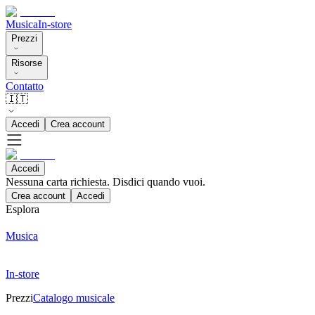
Musica
In-store
Prezzi
Risorse
Contatto
🇮🇹
Accedi
Crea account
Accedi
Nessuna carta richiesta. Disdici quando vuoi.
Crea account
Accedi
Esplora
Musica
In-store
Prezzi
Catalogo musicale