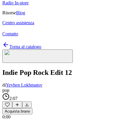
Radio In-store
Risorse
Blog
Centro assistenza
Contatto
Torna al catalogo
Indie Pop Rock Edit 12
di
Yevhen Lokhmatov
pop
2:07
Acquista brano
0:00