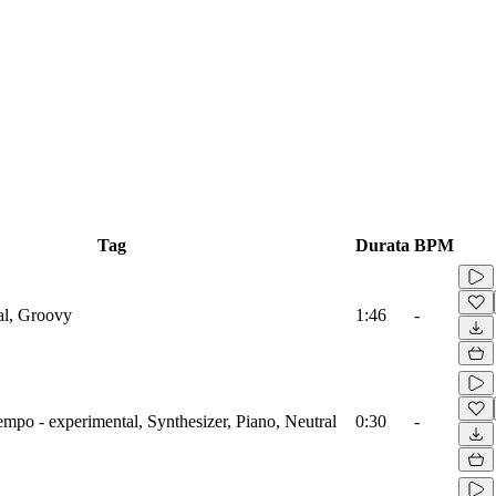
Tag
Durata
BPM
al, Groovy
1:46
-
mpo - experimental, Synthesizer, Piano, Neutral
0:30
-