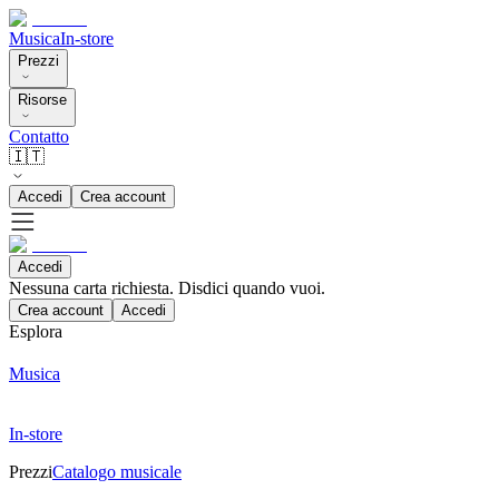
Musica
In-store
Prezzi
Risorse
Contatto
🇮🇹
Accedi
Crea account
Accedi
Nessuna carta richiesta. Disdici quando vuoi.
Crea account
Accedi
Esplora
Musica
In-store
Prezzi
Catalogo musicale