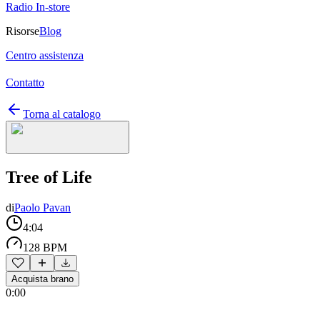
Radio In-store
Risorse
Blog
Centro assistenza
Contatto
Torna al catalogo
Tree of Life
di
Paolo Pavan
4:04
128 BPM
Acquista brano
0:00