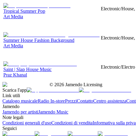
Electronic/House, 
Tropical Summer Pop
Art Media
Electronic/House, 
Summer House Fashion Background
Art Media
Electronic/Electr
Saint | Slap House Music
Praz Khanal
©
2026
Jamendo Licensing
Scarica l'app
Link utili
Catalogo musicale
Radio In-store
Prezzi
Contatto
Centro assistenza
Conta
Jamendo
Jamendo per artisti
Jamendo Music
Note legali
Condizioni generali d'uso
Condizioni di vendita
Informativa sulla priv
Seguici