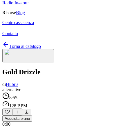
Radio In-store
Risorse
Blog
Centro assistenza
Contatto
Torna al catalogo
Gold Drizzle
di
Hubris
alternative
8:55
128 BPM
Acquista brano
0:00