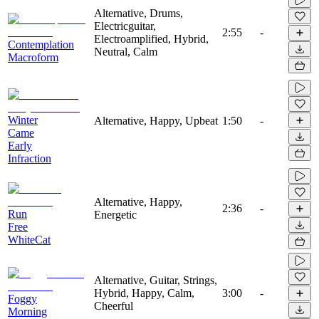
Alternative, Drums,
Electricguitar,
2:55
-
Electroamplified, Hybrid,
Contemplation
Neutral, Calm
Macroform
Winter
Alternative, Happy, Upbeat
1:50
-
Came
Early
Infraction
Alternative, Happy,
2:36
-
Run
Energetic
Free
WhiteCat
Alternative, Guitar, Strings,
Hybrid, Happy, Calm,
3:00
-
Foggy
Cheerful
Morning