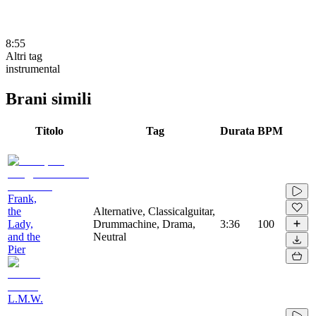
8:55
Altri tag
instrumental
Brani simili
Titolo
Tag
Durata
BPM
Frank,
the
Alternative, Classicalguitar,
Lady,
Drummachine, Drama,
3:36
100
and the
Neutral
Pier
L.M.W.