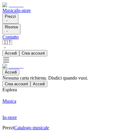
Musica
In-store
Prezzi
Risorse
Contatto
🇮🇹
Accedi
Crea account
Accedi
Nessuna carta richiesta. Disdici quando vuoi.
Crea account
Accedi
Esplora
Musica
In-store
Prezzi
Catalogo musicale