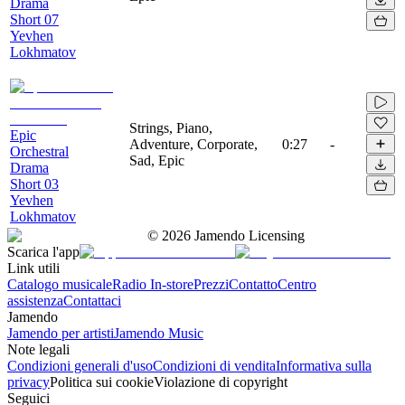
Drama
Short 07
Yevhen
Lokhmatov
Strings, Piano,
Epic
Adventure, Corporate,
0:27
-
Orchestral
Sad, Epic
Drama
Short 03
Yevhen
Lokhmatov
©
2026
Jamendo Licensing
Scarica l'app
Link utili
Catalogo musicale
Radio In-store
Prezzi
Contatto
Centro
assistenza
Contattaci
Jamendo
Jamendo per artisti
Jamendo Music
Note legali
Condizioni generali d'uso
Condizioni di vendita
Informativa sulla
privacy
Politica sui cookie
Violazione di copyright
Seguici