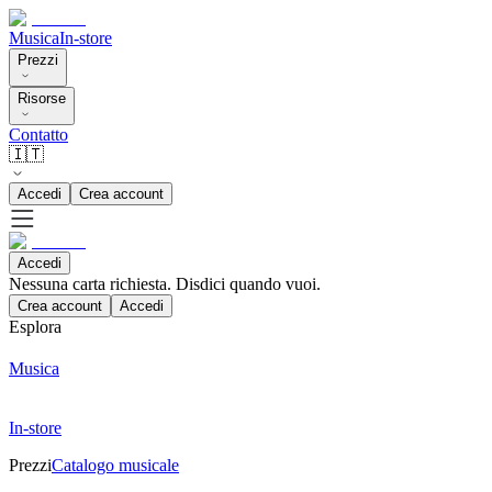
Musica
In-store
Prezzi
Risorse
Contatto
🇮🇹
Accedi
Crea account
Accedi
Nessuna carta richiesta. Disdici quando vuoi.
Crea account
Accedi
Esplora
Musica
In-store
Prezzi
Catalogo musicale