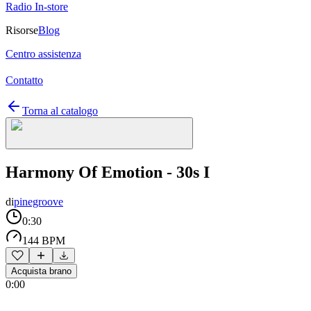
Radio In-store
Risorse
Blog
Centro assistenza
Contatto
Torna al catalogo
Harmony Of Emotion - 30s I
di
pinegroove
0:30
144 BPM
Acquista brano
0:00