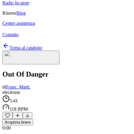
Radio In-store
Risorse
Blog
Centro assistenza
Contatto
Torna al catalogo
Out Of Danger
di
Franc. Marti.
electronic
5:41
118 BPM
Acquista brano
0:00