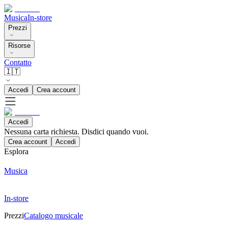
Musica
In-store
Prezzi
Risorse
Contatto
🇮🇹
Accedi
Crea account
Accedi
Nessuna carta richiesta. Disdici quando vuoi.
Crea account
Accedi
Esplora
Musica
In-store
Prezzi
Catalogo musicale