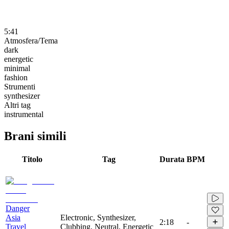
5:41
Atmosfera/Tema
dark
energetic
minimal
fashion
Strumenti
synthesizer
Altri tag
instrumental
Brani simili
Titolo
Tag
Durata
BPM
Danger
Asia
Electronic, Synthesizer,
2:18
-
Travel
Clubbing, Neutral, Energetic