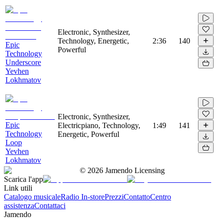
Electronic, Synthesizer,
Technology, Energetic,
2:36
140
Epic
Powerful
Technology
Underscore
Yevhen
Lokhmatov
Electronic, Synthesizer,
Epic
Electricpiano, Technology,
1:49
141
Technology
Energetic, Powerful
Loop
Yevhen
Lokhmatov
©
2026
Jamendo Licensing
Scarica l'app
Link utili
Catalogo musicale
Radio In-store
Prezzi
Contatto
Centro
assistenza
Contattaci
Jamendo