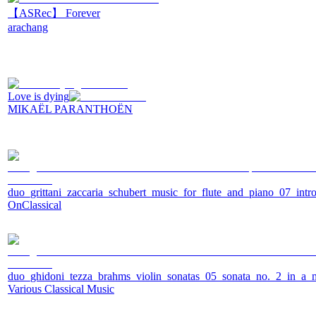
【ASRec】 Forever
arachang
Love is dying
MIKAËL PARANTHOËN
duo_grittani_zaccaria_schubert_music_for_flute_and_piano_07_int
OnClassical
duo_ghidoni_tezza_brahms_violin_sonatas_05_sonata_no._2_in_a_m
Various Classical Music