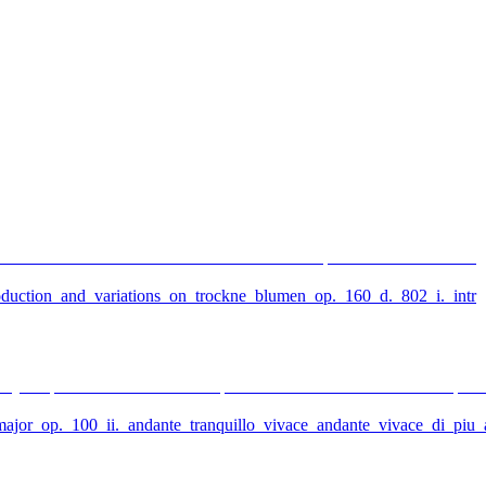
roduction_and_variations_on_trockne_blumen_op._160_d._802_i._intr
ajor_op._100_ii._andante_tranquillo_vivace_andante_vivace_di_piu_