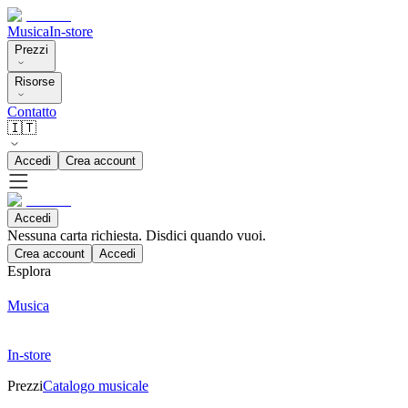
Musica
In-store
Prezzi
Risorse
Contatto
🇮🇹
Accedi
Crea account
Accedi
Nessuna carta richiesta. Disdici quando vuoi.
Crea account
Accedi
Esplora
Musica
In-store
Prezzi
Catalogo musicale