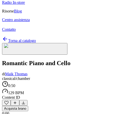
Radio In-store
Risorse
Blog
Centro assistenza
Contatto
Torna al catalogo
Romantic Piano and Cello
di
Maik Thomas
classical/chamber
0:50
129 BPM
Content ID
Acquista brano
0:00