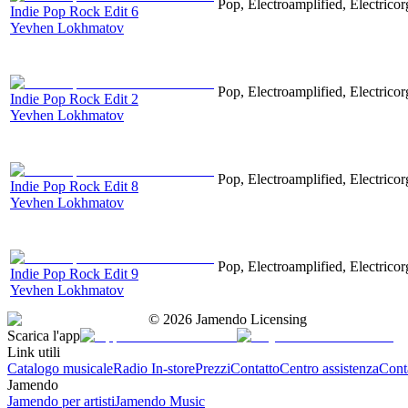
Pop, Electroamplified, Electricor
Indie Pop Rock Edit 6
Yevhen Lokhmatov
Pop, Electroamplified, Electricor
Indie Pop Rock Edit 2
Yevhen Lokhmatov
Pop, Electroamplified, Electricor
Indie Pop Rock Edit 8
Yevhen Lokhmatov
Pop, Electroamplified, Electricor
Indie Pop Rock Edit 9
Yevhen Lokhmatov
©
2026
Jamendo Licensing
Scarica l'app
Link utili
Catalogo musicale
Radio In-store
Prezzi
Contatto
Centro assistenza
Conta
Jamendo
Jamendo per artisti
Jamendo Music