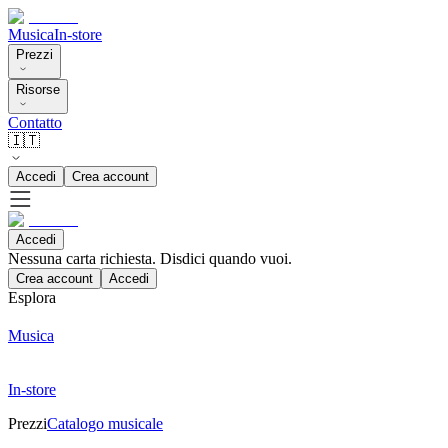
Musica
In-store
Prezzi
Risorse
Contatto
🇮🇹
Accedi
Crea account
Accedi
Nessuna carta richiesta. Disdici quando vuoi.
Crea account
Accedi
Esplora
Musica
In-store
Prezzi
Catalogo musicale