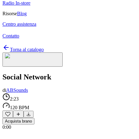
Radio In-store
Risorse
Blog
Centro assistenza
Contatto
Torna al catalogo
Social Network
di
ABSounds
2:23
120 BPM
Acquista brano
0:00