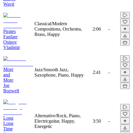
Wavit
Classical/Modern
Compositions, Orchestra,
2:06
-
Pirates
Brass, Happy
Fanfare
Osipov
Vladimir
More
Jazz/Smooth Jazz,
2:41
-
and
Saxophone, Piano, Happy
More
Joe
Bozwell
Alternative/Rock, Piano,
Long
Electricguitar, Happy,
3:50
-
Long
Energetic
Time