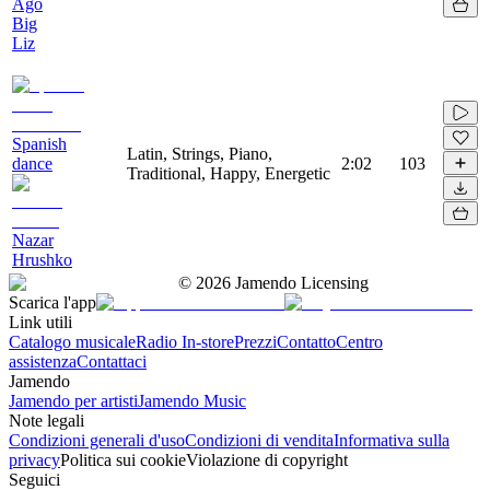
Ago
Big
Liz
Spanish
Latin, Strings, Piano,
dance
2:02
103
Traditional, Happy, Energetic
Nazar
Hrushko
©
2026
Jamendo Licensing
Scarica l'app
Link utili
Catalogo musicale
Radio In-store
Prezzi
Contatto
Centro
assistenza
Contattaci
Jamendo
Jamendo per artisti
Jamendo Music
Note legali
Condizioni generali d'uso
Condizioni di vendita
Informativa sulla
privacy
Politica sui cookie
Violazione di copyright
Seguici