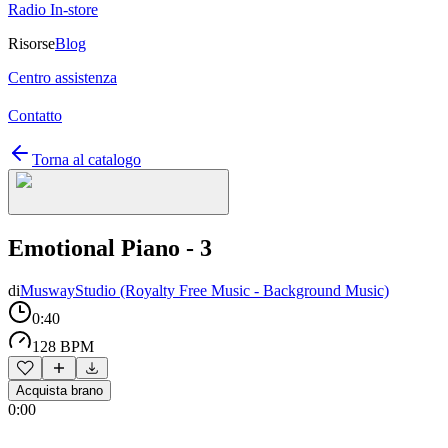
Radio In-store
Risorse
Blog
Centro assistenza
Contatto
Torna al catalogo
Emotional Piano - 3
di
MuswayStudio (Royalty Free Music - Background Music)
0:40
128 BPM
Acquista brano
0:00