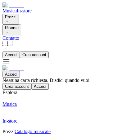
Musica
In-store
Prezzi
Risorse
Contatto
🇮🇹
Accedi
Crea account
Accedi
Nessuna carta richiesta. Disdici quando vuoi.
Crea account
Accedi
Esplora
Musica
In-store
Prezzi
Catalogo musicale