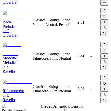
CrowHat
Classical, Strings, Piano,
Bach
2:34
-
Nature, Neutral, Peaceful
Prelude
in C
CrowHat
Classical, Strings, Piano,
3:44
-
Moderne
Filmscore, Film, Neutral
Melodie
in e
Ravello
Classical, Strings, Piano,
3:20
-
Ruhemoment
Filmscore, Film, Neutral
in D
Ravello
©
2026
Jamendo Licensing
Scarica l'app