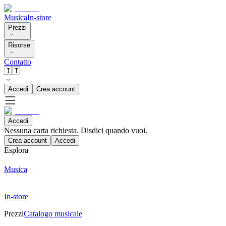
Musica
In-store
Prezzi
Risorse
Contatto
🇮🇹
Accedi
Crea account
Accedi
Nessuna carta richiesta. Disdici quando vuoi.
Crea account
Accedi
Esplora
Musica
In-store
Prezzi
Catalogo musicale