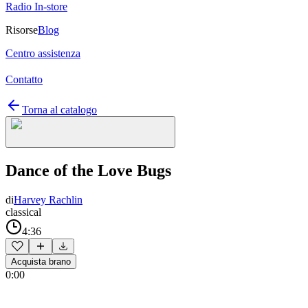
Radio In-store
Risorse
Blog
Centro assistenza
Contatto
Torna al catalogo
Dance of the Love Bugs
di
Harvey Rachlin
classical
4:36
Acquista brano
0:00