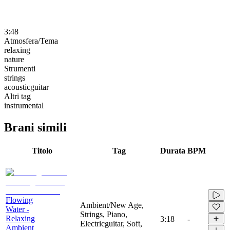
3:48
Atmosfera/Tema
relaxing
nature
Strumenti
strings
acousticguitar
Altri tag
instrumental
Brani simili
Titolo
Tag
Durata
BPM
Flowing
Ambient/New Age,
Water -
Strings, Piano,
Relaxing
3:18
-
Electricguitar, Soft,
Ambient