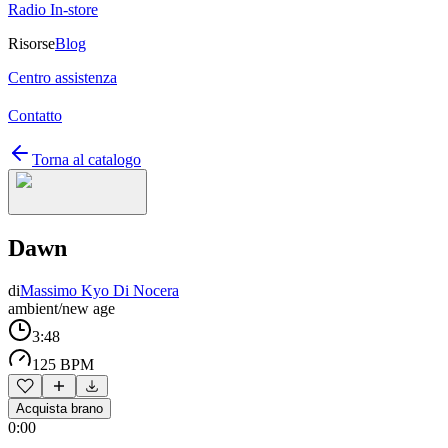
Radio In-store
Risorse
Blog
Centro assistenza
Contatto
Torna al catalogo
Dawn
di
Massimo Kyo Di Nocera
ambient/new age
3:48
125 BPM
Acquista brano
0:00