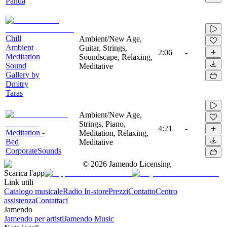
Panda
Chill
Ambient/New Age,
Ambient
Guitar, Strings,
2:06
-
Meditation
Soundscape, Relaxing,
Sound
Meditative
Gallery by
Dmitry
Taras
Ambient/New Age,
Strings, Piano,
4:21
-
Meditation -
Meditation, Relaxing,
Bed
Meditative
CorporateSounds
©
2026
Jamendo Licensing
Scarica l'app
Link utili
Catalogo musicale
Radio In-store
Prezzi
Contatto
Centro
assistenza
Contattaci
Jamendo
Jamendo per artisti
Jamendo Music