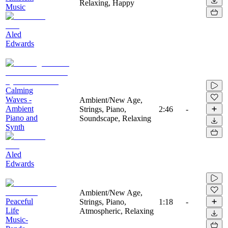
Relaxing, Happy
Music
Aled
Edwards
Calming
Waves -
Ambient/New Age,
Ambient
Strings, Piano,
2:46
-
Piano and
Soundscape, Relaxing
Synth
Aled
Edwards
Ambient/New Age,
Peaceful
Strings, Piano,
1:18
-
Life
Atmospheric, Relaxing
Music-