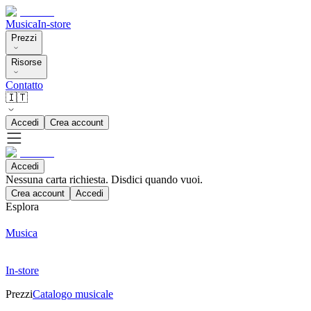
Musica
In-store
Prezzi
Risorse
Contatto
🇮🇹
Accedi
Crea account
Accedi
Nessuna carta richiesta. Disdici quando vuoi.
Crea account
Accedi
Esplora
Musica
In-store
Prezzi
Catalogo musicale