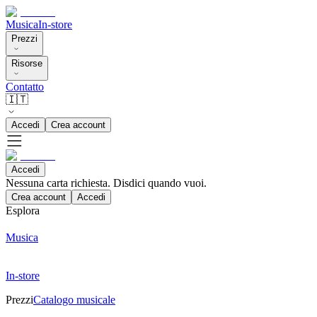
Musica
In-store
Prezzi
Risorse
Contatto
🇮🇹
Accedi
Crea account
Accedi
Nessuna carta richiesta. Disdici quando vuoi.
Crea account
Accedi
Esplora
Musica
In-store
Prezzi
Catalogo musicale