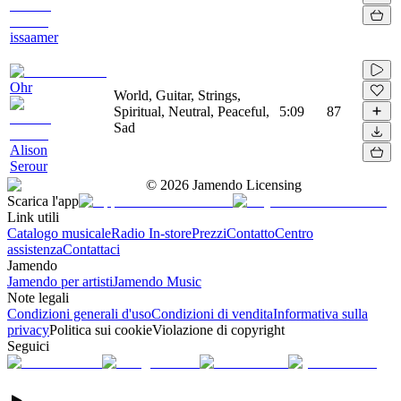
issaamer
Ohr
World, Guitar, Strings,
Spiritual, Neutral, Peaceful,
5:09
87
Sad
Alison
Serour
©
2026
Jamendo Licensing
Scarica l'app
Link utili
Catalogo musicale
Radio In-store
Prezzi
Contatto
Centro
assistenza
Contattaci
Jamendo
Jamendo per artisti
Jamendo Music
Note legali
Condizioni generali d'uso
Condizioni di vendita
Informativa sulla
privacy
Politica sui cookie
Violazione di copyright
Seguici