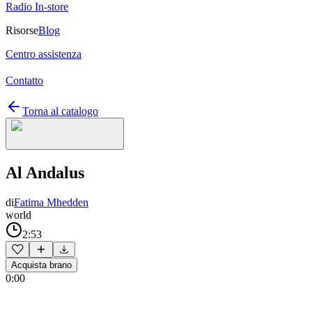
Radio In-store
Risorse
Blog
Centro assistenza
Contatto
Torna al catalogo
Al Andalus
di
Fatima Mhedden
world
2:53
Acquista brano
0:00