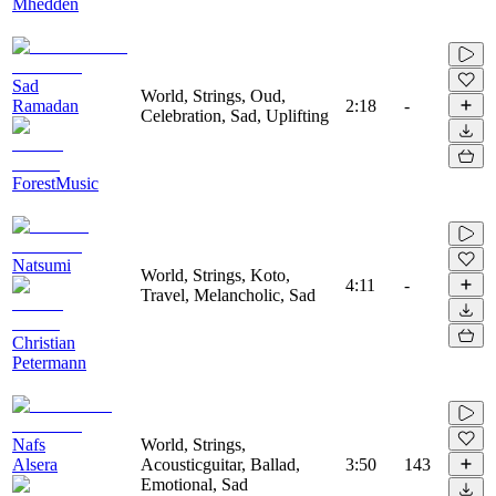
Mhedden
Sad
World, Strings, Oud,
Ramadan
2:18
-
Celebration, Sad, Uplifting
ForestMusic
Natsumi
World, Strings, Koto,
4:11
-
Travel, Melancholic, Sad
Christian
Petermann
Nafs
World, Strings,
Alsera
Acousticguitar, Ballad,
3:50
143
Emotional, Sad