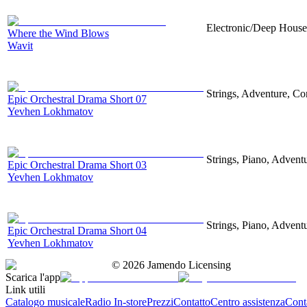
Electronic/Deep House,
Where the Wind Blows
Wavit
Strings, Adventure, Cor
Epic Orchestral Drama Short 07
Yevhen Lokhmatov
Strings, Piano, Advent
Epic Orchestral Drama Short 03
Yevhen Lokhmatov
Strings, Piano, Advent
Epic Orchestral Drama Short 04
Yevhen Lokhmatov
©
2026
Jamendo Licensing
Scarica l'app
Link utili
Catalogo musicale
Radio In-store
Prezzi
Contatto
Centro assistenza
Conta