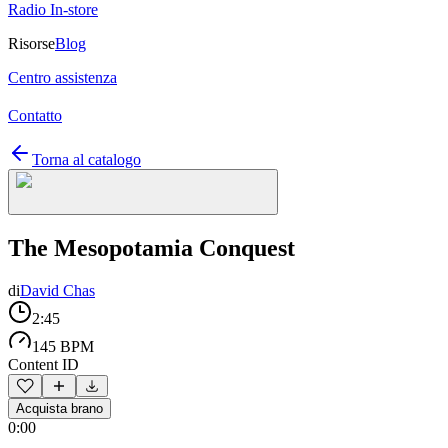
Radio In-store
Risorse
Blog
Centro assistenza
Contatto
Torna al catalogo
The Mesopotamia Conquest
di
David Chas
2:45
145 BPM
Content ID
Acquista brano
0:00