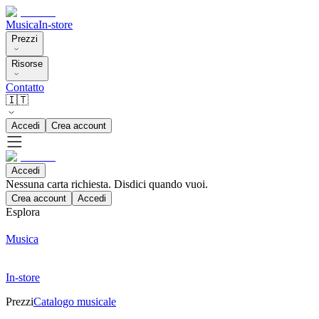
Musica
In-store
Prezzi
Risorse
Contatto
🇮🇹
Accedi
Crea account
Accedi
Nessuna carta richiesta. Disdici quando vuoi.
Crea account
Accedi
Esplora
Musica
In-store
Prezzi
Catalogo musicale