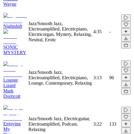
Wayne
Jazz/Smooth Jazz,
Nightshift
Electroamplified, Electricpiano,
4:35
-
Electricorgan, Mystery, Relaxing,
Neutral, Erotic
SONIC
MYSTERY
Jazz/Smooth Jazz,
Electroamplified, Electricpiano,
3:13
96
Lounge
Lounge, Contemporary, Relaxing
Lizard
Mark
Dorricott
Jazz/Smooth Jazz, Electricguitar,
Enjoying
Electroamplified, Podcast,
3:22
133
My
Relaxing