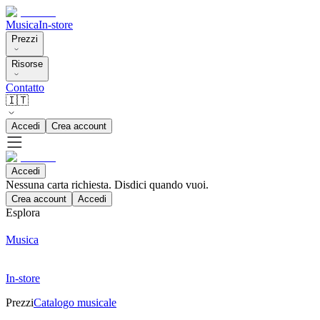
Musica
In-store
Prezzi
Risorse
Contatto
🇮🇹
Accedi
Crea account
Accedi
Nessuna carta richiesta. Disdici quando vuoi.
Crea account
Accedi
Esplora
Musica
In-store
Prezzi
Catalogo musicale