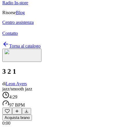
Radio In-store
Risorse
Blog
Centro assistenza
Contatto
Torna al catalogo
3 2 1
di
Leon Ayers
jazz/smooth jazz
4:29
97 BPM
Acquista brano
0:00