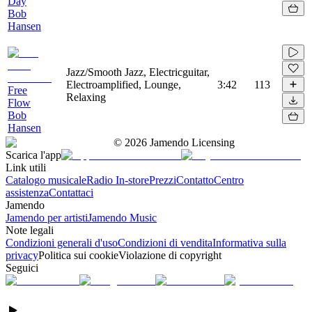
Day
Bob
Hansen
Jazz/Smooth Jazz, Electricguitar,
Electroamplified, Lounge,
3:42
113
Free
Relaxing
Flow
Bob
Hansen
©
2026
Jamendo Licensing
Scarica l'app
Link utili
Catalogo musicale
Radio In-store
Prezzi
Contatto
Centro
assistenza
Contattaci
Jamendo
Jamendo per artisti
Jamendo Music
Note legali
Condizioni generali d'uso
Condizioni di vendita
Informativa sulla
privacy
Politica sui cookie
Violazione di copyright
Seguici