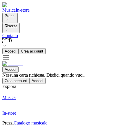
Musica
In-store
Prezzi
Risorse
Contatto
🇮🇹
Accedi
Crea account
Accedi
Nessuna carta richiesta. Disdici quando vuoi.
Crea account
Accedi
Esplora
Musica
In-store
Prezzi
Catalogo musicale