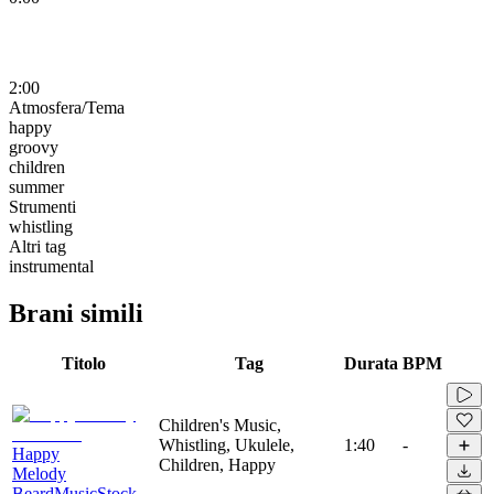
2:00
Atmosfera/Tema
happy
groovy
children
summer
Strumenti
whistling
Altri tag
instrumental
Brani simili
Titolo
Tag
Durata
BPM
Children's Music,
Whistling, Ukulele,
1:40
-
Happy
Children, Happy
Melody
BeardMusicStock