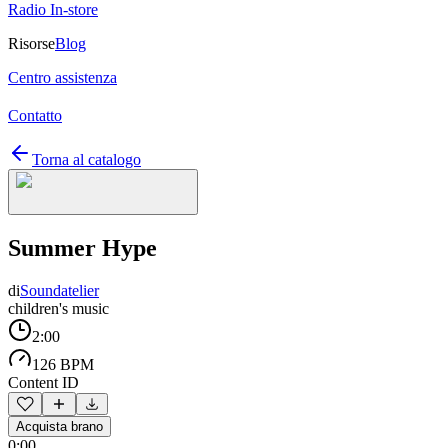
Radio In-store
Risorse
Blog
Centro assistenza
Contatto
Torna al catalogo
Summer Hype
di
Soundatelier
children's music
2:00
126 BPM
Content ID
Acquista brano
0:00