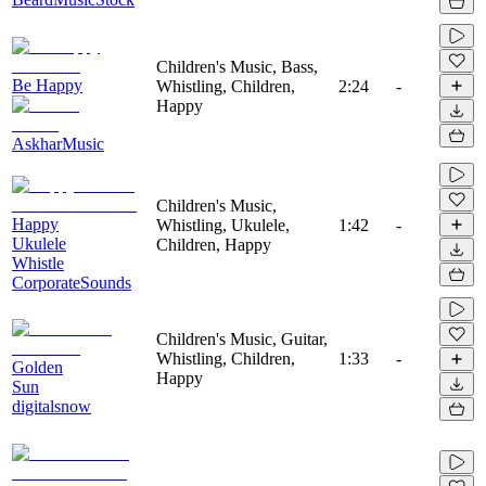
Children's Music, Bass,
Be Happy
Whistling, Children,
2:24
-
Happy
AskharMusic
Children's Music,
Happy
Whistling, Ukulele,
1:42
-
Ukulele
Children, Happy
Whistle
CorporateSounds
Children's Music, Guitar,
Whistling, Children,
1:33
-
Golden
Happy
Sun
digitalsnow