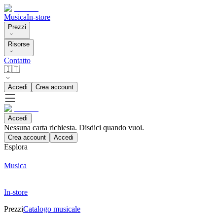
Musica
In-store
Prezzi
Risorse
Contatto
🇮🇹
Accedi
Crea account
Accedi
Nessuna carta richiesta. Disdici quando vuoi.
Crea account
Accedi
Esplora
Musica
In-store
Prezzi
Catalogo musicale