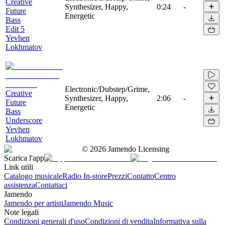
Creative
Synthesizer, Happy,
0:24
-
Future
Energetic
Bass
Edit 5
Yevhen
Lokhmatov
Electronic/Dubstep/Grime,
Creative
Synthesizer, Happy,
2:06
-
Future
Energetic
Bass
Underscore
Yevhen
Lokhmatov
©
2026
Jamendo Licensing
Scarica l'app
Link utili
Catalogo musicale
Radio In-store
Prezzi
Contatto
Centro
assistenza
Contattaci
Jamendo
Jamendo per artisti
Jamendo Music
Note legali
Condizioni generali d'uso
Condizioni di vendita
Informativa sulla