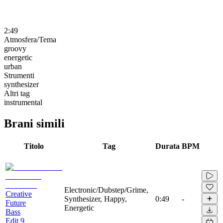
2:49
Atmosfera/Tema
groovy
energetic
urban
Strumenti
synthesizer
Altri tag
instrumental
Brani simili
Titolo
Tag
Durata
BPM
Electronic/Dubstep/Grime,
Creative
Synthesizer, Happy,
0:49
-
Future
Energetic
Bass
Edit 9