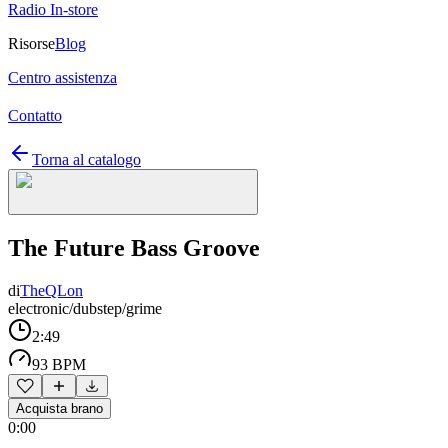
Radio In-store
Risorse
Blog
Centro assistenza
Contatto
Torna al catalogo
The Future Bass Groove
di
TheQLon
electronic/dubstep/grime
2:49
93 BPM
Acquista brano
0:00