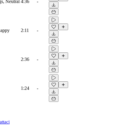
gs, Neutral
4:36
-
 Happy
2:11
-
2:36
-
1:24
-
ttaci