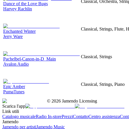
Classical, Orchestra, Strin
Dance of the Love Bugs
Harvey Rachlin
Classical, Strings, Flute,
Enchanted Winter
Jerry Ware
Classical, Strings
Pachelbel-Canon-in-D_Main
Avalon Audio
Classical, Strings, Piano
Epic Amber
PumaTunes
©
2026
Jamendo Licensing
Scarica l'app
Link utili
Catalogo musicale
Radio In-store
Prezzi
Contatto
Centro assistenza
Conta
Jamendo
Jamendo per artisti
Jamendo Music