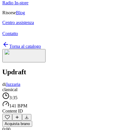
Radio In-store
Risorse
Blog
Centro assistenza
Contatto
Torna al catalogo
Updraft
di
Jazzaria
classical
3:35
141 BPM
Content ID
Acquista brano
0:00