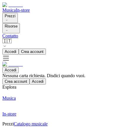
Musica
In-store
Prezzi
Risorse
Contatto
🇮🇹
Accedi
Crea account
Accedi
Nessuna carta richiesta. Disdici quando vuoi.
Crea account
Accedi
Esplora
Musica
In-store
Prezzi
Catalogo musicale