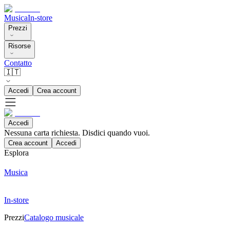
Musica
In-store
Prezzi
Risorse
Contatto
🇮🇹
Accedi
Crea account
Accedi
Nessuna carta richiesta. Disdici quando vuoi.
Crea account
Accedi
Esplora
Musica
In-store
Prezzi
Catalogo musicale