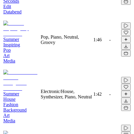
Seconds
Edit
Databend
Pop, Piano, Neutral,
Summer
1:46
-
Groovy
Inspiring
Pop
Art
Media
Electronic/House,
Summer
1:42
-
Synthesizer, Piano, Neutral
House
Fashion
Background
Art
Media