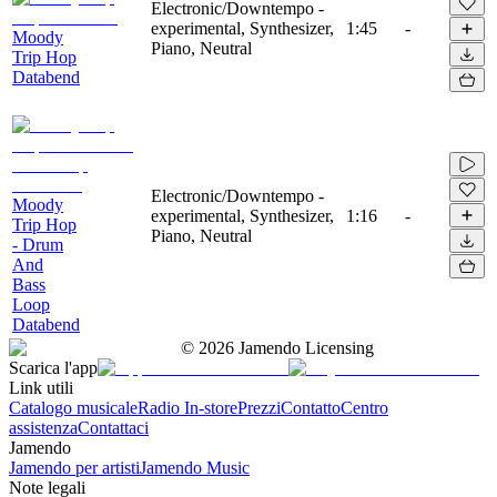
Electronic/Downtempo -
experimental, Synthesizer,
1:45
-
Moody
Piano, Neutral
Trip Hop
Databend
Electronic/Downtempo -
Moody
experimental, Synthesizer,
1:16
-
Trip Hop
Piano, Neutral
- Drum
And
Bass
Loop
Databend
©
2026
Jamendo Licensing
Scarica l'app
Link utili
Catalogo musicale
Radio In-store
Prezzi
Contatto
Centro
assistenza
Contattaci
Jamendo
Jamendo per artisti
Jamendo Music
Note legali