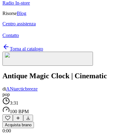
Radio In-store
Risorse
Blog
Centro assistenza
Contatto
Torna al catalogo
Antique Magic Clock | Cinematic
di
ANtarcticbreeze
pop
3:31
100 BPM
Acquista brano
0:00