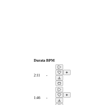
Durata
BPM
2:11
-
1:46
-