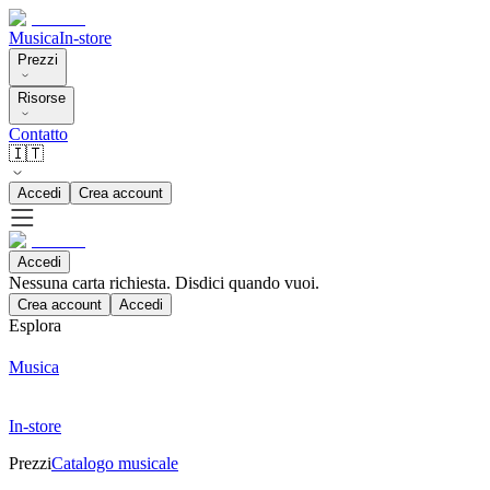
Musica
In-store
Prezzi
Risorse
Contatto
🇮🇹
Accedi
Crea account
Accedi
Nessuna carta richiesta. Disdici quando vuoi.
Crea account
Accedi
Esplora
Musica
In-store
Prezzi
Catalogo musicale