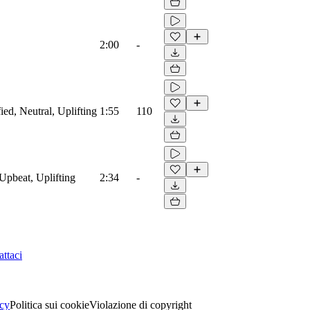
2:00
-
ied, Neutral, Uplifting
1:55
110
Upbeat, Uplifting
2:34
-
ttaci
acy
Politica sui cookie
Violazione di copyright