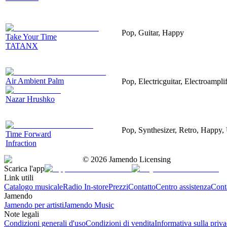
Pop, Guitar, Happy
Take Your Time
TATANX
Air Ambient Palm
Pop, Electricguitar, Electroamplif
Nazar Hrushko
Pop, Synthesizer, Retro, Happy, 
Time Forward
Infraction
©
2026
Jamendo Licensing
Scarica l'app
Link utili
Catalogo musicale
Radio In-store
Prezzi
Contatto
Centro assistenza
Conta
Jamendo
Jamendo per artisti
Jamendo Music
Note legali
Condizioni generali d'uso
Condizioni di vendita
Informativa sulla priv