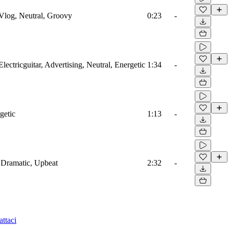
Vlog, Neutral, Groovy
0:23
-
ectricguitar, Advertising, Neutral, Energetic
1:34
-
getic
1:13
-
, Dramatic, Upbeat
2:32
-
ttaci