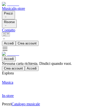
Musica
In-store
Prezzi
Risorse
Contatto
🇮🇹
Accedi
Crea account
Accedi
Nessuna carta richiesta. Disdici quando vuoi.
Crea account
Accedi
Esplora
Musica
In-store
Prezzi
Catalogo musicale