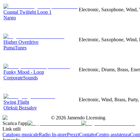
Electronic, Saxophone, Wind, 
Coastal Twilight Loop 1
Nargo
Electronic, Saxophone, Wind, El
Higher Overdrive
PumaTunes
Electronic, Drums, Brass, Ener
Funky Mood - Loop
CorporateSounds
Electronic, Wind, Brass, Party
Swing Flight
Oleksii Bezsalov
©
2026
Jamendo Licensing
Scarica l'app
Link utili
Catalogo musicale
Radio In-store
Prezzi
Contatto
Centro assistenza
Conta