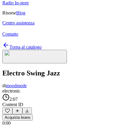
Radio In-store
Risorse
Blog
Centro assistenza
Contatto
Torna al catalogo
Electro Swing Jazz
di
moodmode
electronic
2:07
Content ID
Acquista brano
0:00