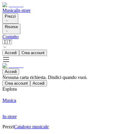
Musica
In-store
Prezzi
Risorse
Contatto
🇮🇹
Accedi
Crea account
Accedi
Nessuna carta richiesta. Disdici quando vuoi.
Crea account
Accedi
Esplora
Musica
In-store
Prezzi
Catalogo musicale