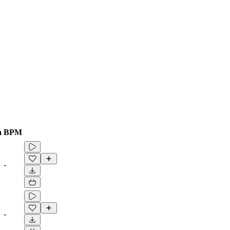
a
BPM
-
-