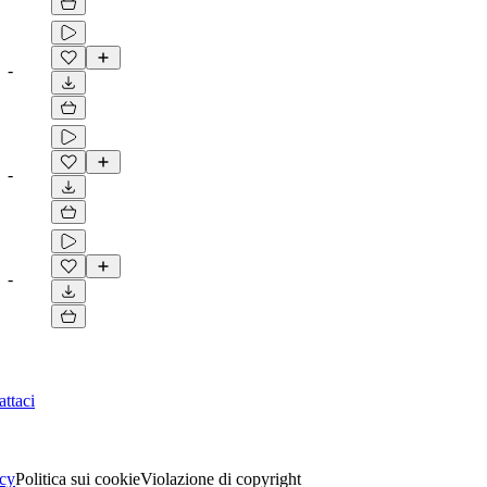
-
-
-
ttaci
acy
Politica sui cookie
Violazione di copyright