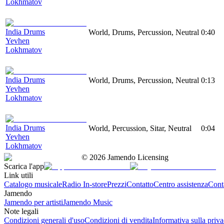
Lokhmatov
India Drums
World, Drums, Percussion, Neutral
0:40
Yevhen
Lokhmatov
India Drums
World, Drums, Percussion, Neutral
0:13
Yevhen
Lokhmatov
India Drums
World, Percussion, Sitar, Neutral
0:04
Yevhen
Lokhmatov
©
2026
Jamendo Licensing
Scarica l'app
Link utili
Catalogo musicale
Radio In-store
Prezzi
Contatto
Centro assistenza
Conta
Jamendo
Jamendo per artisti
Jamendo Music
Note legali
Condizioni generali d'uso
Condizioni di vendita
Informativa sulla priv