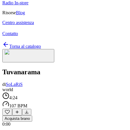
Radio In-store
Risorse
Blog
Centro assistenza
Contatto
Torna al catalogo
Tuvanarama
di
SoLaRiS
world
4:24
107 BPM
Acquista brano
0:00