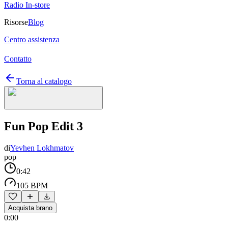
Radio In-store
Risorse
Blog
Centro assistenza
Contatto
Torna al catalogo
Fun Pop Edit 3
di
Yevhen Lokhmatov
pop
0:42
105 BPM
Acquista brano
0:00