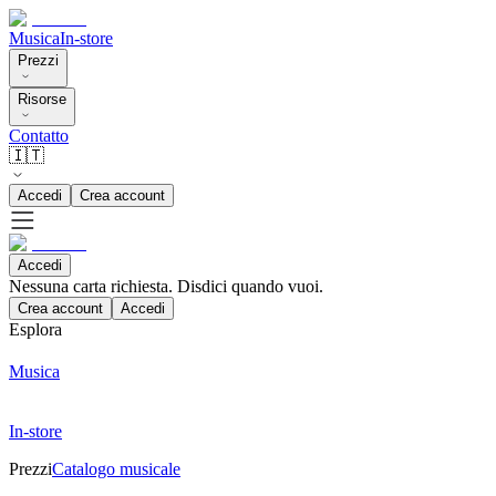
Musica
In-store
Prezzi
Risorse
Contatto
🇮🇹
Accedi
Crea account
Accedi
Nessuna carta richiesta. Disdici quando vuoi.
Crea account
Accedi
Esplora
Musica
In-store
Prezzi
Catalogo musicale