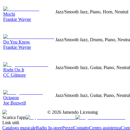
Jazz/Smooth Jazz, Piano, Horn, Neutral
Mochi
Frankie Wayne
Jazz/Smooth Jazz, Drums, Piano, Neutra
Do You Know
Frankie Wayne
Jazz/Smooth Jazz, Guitar, Piano, Neutral
Right On It
CC Gilmore
Jazz/Smooth Jazz, Guitar, Piano, Neutral
Octagon
Joe Bozwell
©
2026
Jamendo Licensing
Scarica l'app
Link utili
Catalogo musicale
Radio In-store
Prezzi
Contatto
Centro assistenza
Conta