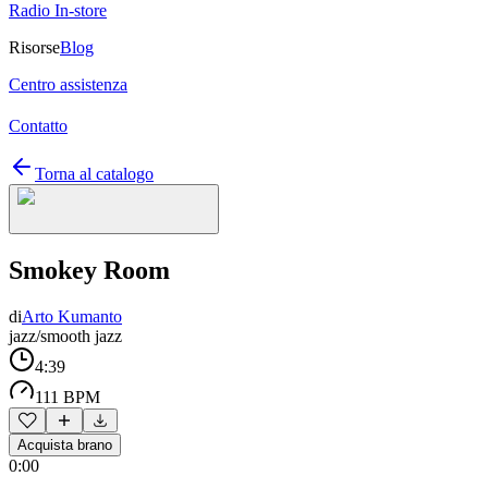
Radio In-store
Risorse
Blog
Centro assistenza
Contatto
Torna al catalogo
Smokey Room
di
Arto Kumanto
jazz/smooth jazz
4:39
111 BPM
Acquista brano
0:00