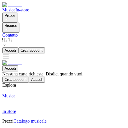
Musica
In-store
Prezzi
Risorse
Contatto
🇮🇹
Accedi
Crea account
Accedi
Nessuna carta richiesta. Disdici quando vuoi.
Crea account
Accedi
Esplora
Musica
In-store
Prezzi
Catalogo musicale