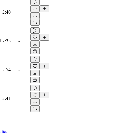
2:40
-
l
2:33
-
2:54
-
2:41
-
ttaci