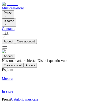
Musica
In-store
Prezzi
Risorse
Contatto
🇮🇹
Accedi
Crea account
Accedi
Nessuna carta richiesta. Disdici quando vuoi.
Crea account
Accedi
Esplora
Musica
In-store
Prezzi
Catalogo musicale