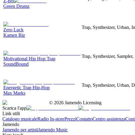
Z-Bo
Green Drumz
Trap, Synthesizer, Urban, In
Zero Luck
Kamen Biz
Trap, Synthesizer, Sampler,
Motivational Hip Hop Trap
SoundBound
Trap, Synthesizer, Urban, D
Energetic Trap Hip-Hop
Max Marks
©
2026
Jamendo Licensing
Scarica l'app
Link utili
Catalogo musicale
Radio In-store
Prezzi
Contatto
Centro assistenza
Conta
Jamendo
Jamendo per artisti
Jamendo Music