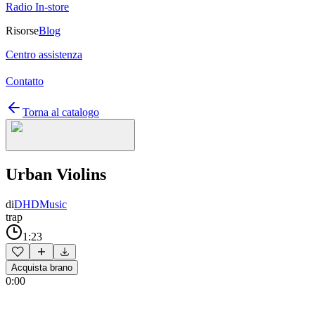
Radio In-store
Risorse
Blog
Centro assistenza
Contatto
Torna al catalogo
Urban Violins
di
DHDMusic
trap
1:23
Acquista brano
0:00