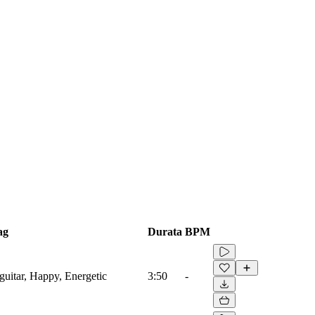
ag
Durata
BPM
guitar, Happy, Energetic
3:50
-