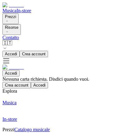
Musica
In-store
Prezzi
Risorse
Contatto
🇮🇹
Accedi
Crea account
Accedi
Nessuna carta richiesta. Disdici quando vuoi.
Crea account
Accedi
Esplora
Musica
In-store
Prezzi
Catalogo musicale