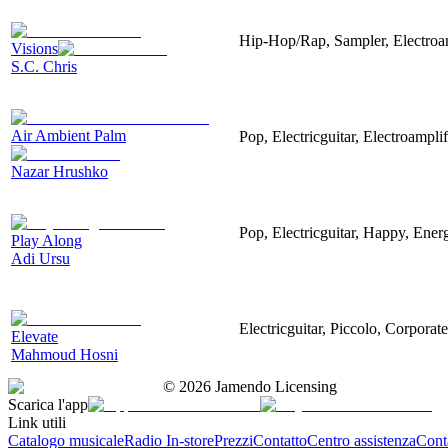
Hip-Hop/Rap, Sampler, Electroa
Visions
S.C. Chris
Air Ambient Palm
Pop, Electricguitar, Electroamplif
Nazar Hrushko
Pop, Electricguitar, Happy, Energ
Play Along
Adi Ursu
Electricguitar, Piccolo, Corpora
Elevate
Mahmoud Hosni
©
2026
Jamendo Licensing
Scarica l'app
Link utili
Catalogo musicale
Radio In-store
Prezzi
Contatto
Centro assistenza
Conta