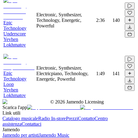
Electronic, Synthesizer,
Technology, Energetic,
2:36
140
Epic
Powerful
Technology
Underscore
Yevhen
Lokhmatov
Electronic, Synthesizer,
Epic
Electricpiano, Technology,
1:49
141
Technology
Energetic, Powerful
Loop
Yevhen
Lokhmatov
©
2026
Jamendo Licensing
Scarica l'app
Link utili
Catalogo musicale
Radio In-store
Prezzi
Contatto
Centro
assistenza
Contattaci
Jamendo
Jamendo per artisti
Jamendo Music