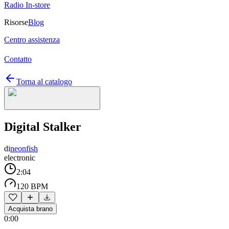
Radio In-store
Risorse
Blog
Centro assistenza
Contatto
Torna al catalogo
Digital Stalker
di
neonfish
electronic
2:04
120 BPM
Acquista brano
0:00