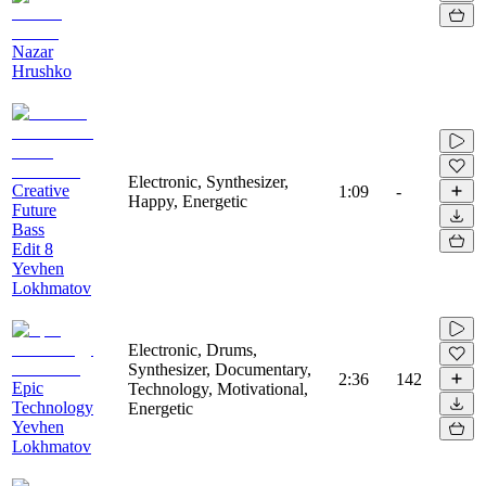
Nazar
Hrushko
Electronic, Synthesizer,
Creative
1:09
-
Happy, Energetic
Future
Bass
Edit 8
Yevhen
Lokhmatov
Electronic, Drums,
Synthesizer, Documentary,
2:36
142
Epic
Technology, Motivational,
Technology
Energetic
Yevhen
Lokhmatov