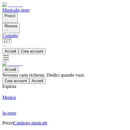
Musica
In-store
Prezzi
Risorse
Contatto
🇮🇹
Accedi
Crea account
Accedi
Nessuna carta richiesta. Disdici quando vuoi.
Crea account
Accedi
Esplora
Musica
In-store
Prezzi
Catalogo musicale