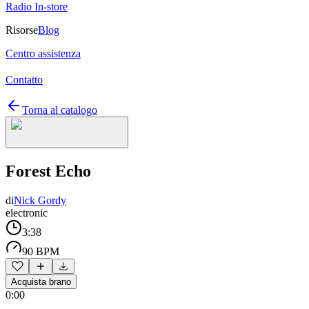
Radio In-store
Risorse
Blog
Centro assistenza
Contatto
Torna al catalogo
Forest Echo
di
Nick Gordy
electronic
3:38
90 BPM
Acquista brano
0:00