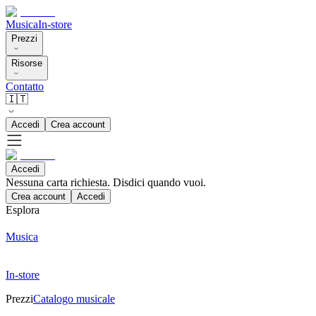
Musica
In-store
Prezzi
Risorse
Contatto
🇮🇹
Accedi
Crea account
Accedi
Nessuna carta richiesta. Disdici quando vuoi.
Crea account
Accedi
Esplora
Musica
In-store
Prezzi
Catalogo musicale