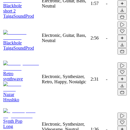
Electronic, Guitar, Bass,
1:57
-
Blackhole
Neutral
short 2
TaigaSoundProd
Electronic, Guitar, Bass,
2:56
-
Neutral
Blackhole
TaigaSoundProd
Retro
Electronic, Synthesizer,
synthwave
2:31
-
Retro, Happy, Nostalgic
Nazar
Hrushko
Synth Pop
Electronic, Synthesizer,
Long
Videogame, Neutral,
1:36
-