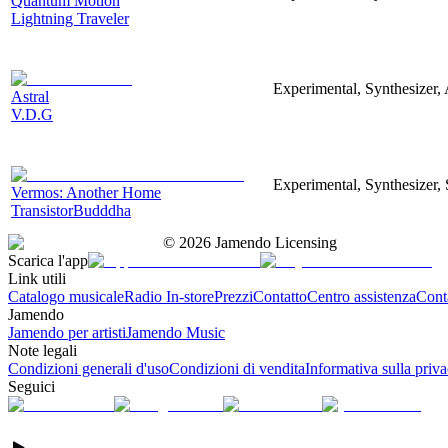
Quantum Motion
Lightning Traveler
Experimental, Synthesizer, 
Astral
V.D.G
Experimental, Synthesizer, 
Vermos: Another Home
TransistorBudddha
©
2026
Jamendo Licensing
Scarica l'app
Link utili
Catalogo musicale
Radio In-store
Prezzi
Contatto
Centro assistenza
Conta
Jamendo
Jamendo per artisti
Jamendo Music
Note legali
Condizioni generali d'uso
Condizioni di vendita
Informativa sulla priv
Seguici