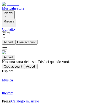
Musica
In-store
Prezzi
Risorse
Contatto
🇮🇹
Accedi
Crea account
Accedi
Nessuna carta richiesta. Disdici quando vuoi.
Crea account
Accedi
Esplora
Musica
In-store
Prezzi
Catalogo musicale