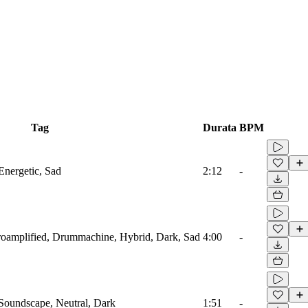
Tag
Durata
BPM
Energetic, Sad
2:12
-
troamplified, Drummachine, Hybrid, Dark, Sad
4:00
-
 Soundscape, Neutral, Dark
1:51
-