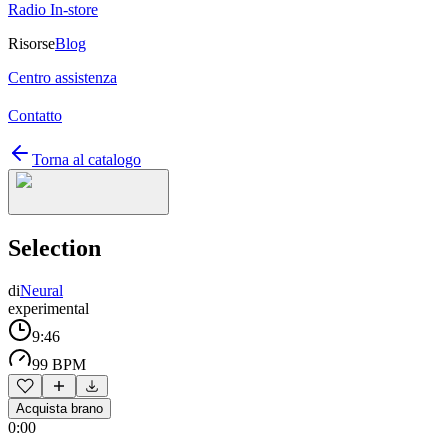
Radio In-store
Risorse
Blog
Centro assistenza
Contatto
Torna al catalogo
Selection
di
Neural
experimental
9:46
99 BPM
Acquista brano
0:00