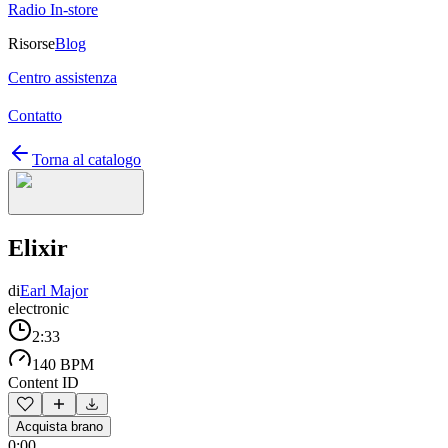
Radio In-store
Risorse
Blog
Centro assistenza
Contatto
Torna al catalogo
Elixir
di
Earl Major
electronic
2:33
140 BPM
Content ID
Acquista brano
0:00