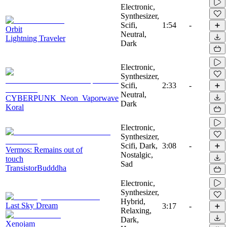
Electronic,
Synthesizer,
Scifi,
1:54
-
Orbit
Neutral,
Lightning Traveler
Dark
Electronic,
Synthesizer,
Scifi,
2:33
-
Neutral,
CYBERPUNK_Neon_Vaporwave
Dark
Koral
Electronic,
Synthesizer,
Scifi, Dark,
3:08
-
Vermos: Remains out of
Nostalgic,
touch
Sad
TransistorBudddha
Electronic,
Synthesizer,
Hybrid,
Last Sky Dream
3:17
-
Relaxing,
Dark,
Xenojam