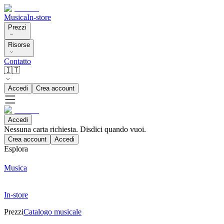
Musica
In-store
Prezzi
Risorse
Contatto
🇮🇹
Accedi
Crea account
Accedi
Nessuna carta richiesta. Disdici quando vuoi.
Crea account
Accedi
Esplora
Musica
In-store
Prezzi
Catalogo musicale