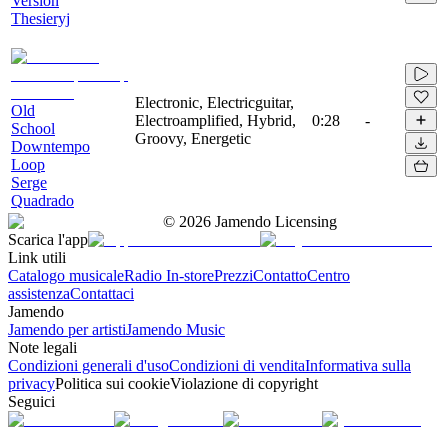
Version
Thesieryj
Electronic, Electricguitar,
Old
Electroamplified, Hybrid,
0:28
-
School
Groovy, Energetic
Downtempo
Loop
Serge
Quadrado
©
2026
Jamendo Licensing
Scarica l'app
Link utili
Catalogo musicale
Radio In-store
Prezzi
Contatto
Centro
assistenza
Contattaci
Jamendo
Jamendo per artisti
Jamendo Music
Note legali
Condizioni generali d'uso
Condizioni di vendita
Informativa sulla
privacy
Politica sui cookie
Violazione di copyright
Seguici