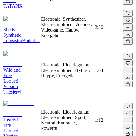
TATANX
Electronic, Synthesizer,
Electroamplified, Vocoder,
2:30
-
She is
Videogame, Happy,
Synthetic
Energetic
TransistorBudddha
Electronic, Electricguitar,
Wild and
Electroamplified, Hybrid,
1:04
-
Free
Happy, Energetic
Looped
Version
Thesieryj
Electronic, Electricguitar,
Electroamplified, Sport,
Hearts in
1:12
-
Neutral, Energetic,
Fire
Powerful
Looped