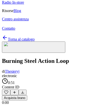
Radio In-store
Risorse
Blog
Centro assistenza
Contatto
Torna al catalogo
Burning Steel Action Loop
di
Thesieryj
electronic
0:51
Content ID
Acquista brano
0:00