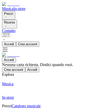
Musica
In-store
Prezzi
Risorse
Contatto
🇮🇹
Accedi
Crea account
Accedi
Nessuna carta richiesta. Disdici quando vuoi.
Crea account
Accedi
Esplora
Musica
In-store
Prezzi
Catalogo musicale