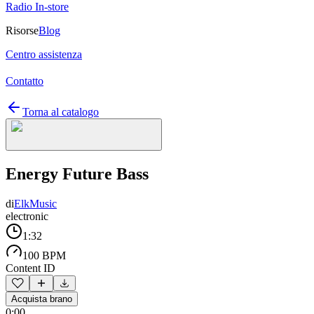
Radio In-store
Risorse
Blog
Centro assistenza
Contatto
Torna al catalogo
Energy Future Bass
di
ElkMusic
electronic
1:32
100 BPM
Content ID
Acquista brano
0:00