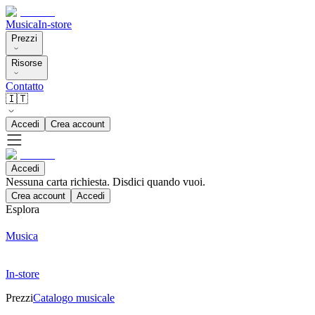
Musica
In-store
Prezzi
Risorse
Contatto
🇮🇹
Accedi
Crea account
Accedi
Nessuna carta richiesta. Disdici quando vuoi.
Crea account
Accedi
Esplora
Musica
In-store
Prezzi
Catalogo musicale