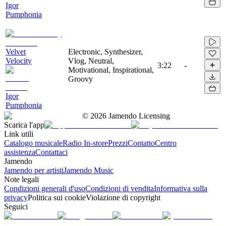
Igor
Pumphonia
Velvet
Electronic, Synthesizer,
Velocity
Vlog, Neutral,
3:22
-
Motivational, Inspirational,
Groovy
Igor
Pumphonia
©
2026
Jamendo Licensing
Scarica l'app
Link utili
Catalogo musicale
Radio In-store
Prezzi
Contatto
Centro
assistenza
Contattaci
Jamendo
Jamendo per artisti
Jamendo Music
Note legali
Condizioni generali d'uso
Condizioni di vendita
Informativa sulla
privacy
Politica sui cookie
Violazione di copyright
Seguici