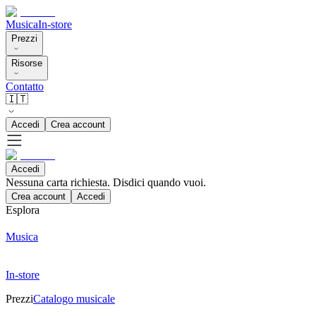
Musica
In-store
Prezzi
Risorse
Contatto
🇮🇹
Accedi
Crea account
Accedi
Nessuna carta richiesta. Disdici quando vuoi.
Crea account
Accedi
Esplora
Musica
In-store
Prezzi
Catalogo musicale