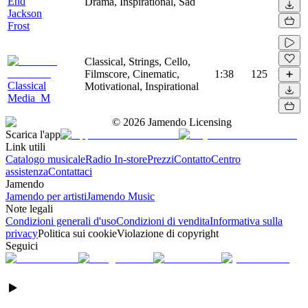
End
Drama, Inspirational, Sad
Jackson
Frost
Classical, Strings, Cello,
Filmscore, Cinematic,
1:38
125
Classical
Motivational, Inspirational
Media_M
©
2026
Jamendo Licensing
Scarica l'app
Link utili
Catalogo musicale
Radio In-store
Prezzi
Contatto
Centro
assistenza
Contattaci
Jamendo
Jamendo per artisti
Jamendo Music
Note legali
Condizioni generali d'uso
Condizioni di vendita
Informativa sulla
privacy
Politica sui cookie
Violazione di copyright
Seguici