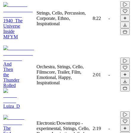
Strings, Cello, Percussion,
Corporate, Ethno,
8:22
-
1940_The
Inspirational
Universe
Inside
MFYM
And
Orchestra, Strings, Cello,
Then
Filmscore, Trailer, Film,
the
2:01
-
Emotional, Happy,
Thunder
Inspirational
Rolled
Luiza_D
Electronic/Downtempo -
The
experimental, Strings, Cello,
2:19
-