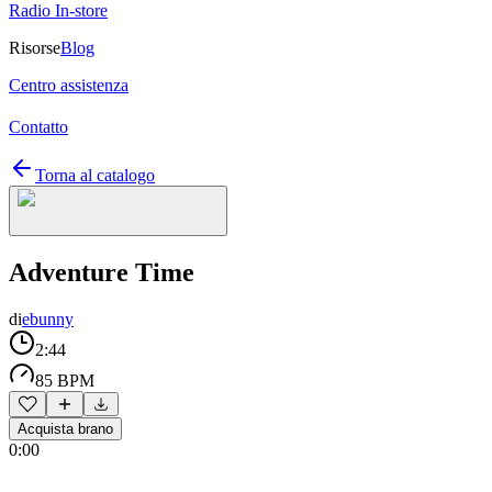
Radio In-store
Risorse
Blog
Centro assistenza
Contatto
Torna al catalogo
Adventure Time
di
ebunny
2:44
85 BPM
Acquista brano
0:00