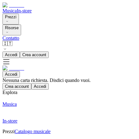
Musica
In-store
Prezzi
Risorse
Contatto
🇮🇹
Accedi
Crea account
Accedi
Nessuna carta richiesta. Disdici quando vuoi.
Crea account
Accedi
Esplora
Musica
In-store
Prezzi
Catalogo musicale