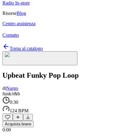
Radio In-store
Risorse
Blog
Centro assistenza
Contatto
Torna al catalogo
Upbeat Funky Pop Loop
di
Nargo
funk/r&b
0:30
124 BPM
Acquista brano
0:00