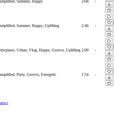
oamplified, Summer, Happy
2:04
-
oamplified, Summer, Happy, Uplifting
2:46
-
tricpiano, Urban, Vlog, Happy, Groovy, Uplifting
2:00
-
amplified, Party, Groovy, Energetic
1:54
-
ttaci