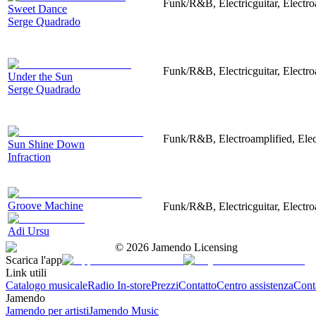
Funk/R&B, Electricguitar, Electr
Sweet Dance
Serge Quadrado
Funk/R&B, Electricguitar, Electr
Under the Sun
Serge Quadrado
Funk/R&B, Electroamplified, Elec
Sun Shine Down
Infraction
Groove Machine
Funk/R&B, Electricguitar, Electro
Adi Ursu
©
2026
Jamendo Licensing
Scarica l'app
Link utili
Catalogo musicale
Radio In-store
Prezzi
Contatto
Centro assistenza
Conta
Jamendo
Jamendo per artisti
Jamendo Music