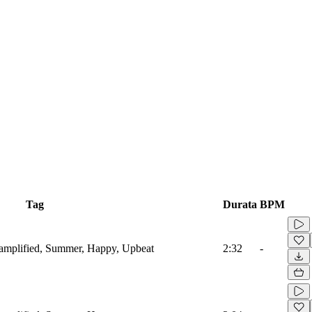
Tag
Durata
BPM
oamplified, Summer, Happy, Upbeat
2:32
-