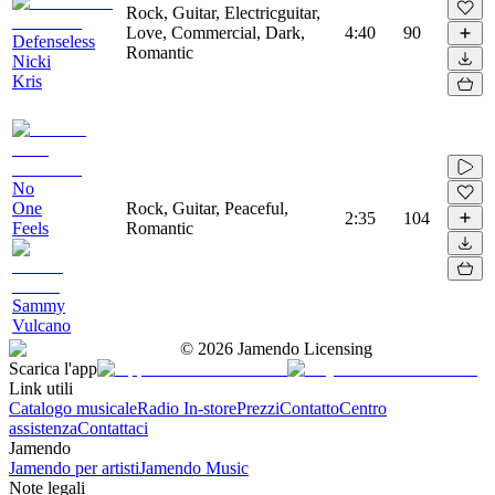
Rock, Guitar, Electricguitar,
Love, Commercial, Dark,
4:40
90
Defenseless
Romantic
Nicki
Kris
No
One
Rock, Guitar, Peaceful,
2:35
104
Feels
Romantic
Sammy
Vulcano
©
2026
Jamendo Licensing
Scarica l'app
Link utili
Catalogo musicale
Radio In-store
Prezzi
Contatto
Centro
assistenza
Contattaci
Jamendo
Jamendo per artisti
Jamendo Music
Note legali