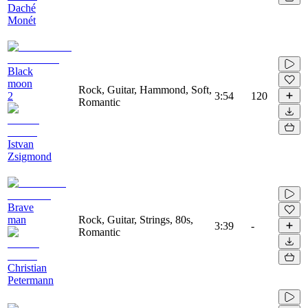
Daché
Monét
Black
moon
Rock, Guitar, Hammond, Soft,
2
3:54
120
Romantic
Istvan
Zsigmond
Brave
man
Rock, Guitar, Strings, 80s,
3:39
-
Romantic
Christian
Petermann