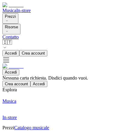
Musica
In-store
Prezzi
Risorse
Contatto
🇮🇹
Accedi
Crea account
Accedi
Nessuna carta richiesta. Disdici quando vuoi.
Crea account
Accedi
Esplora
Musica
In-store
Prezzi
Catalogo musicale