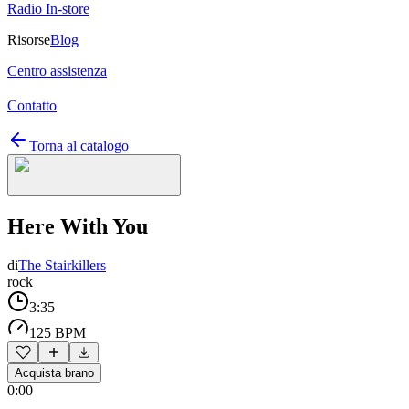
Radio In-store
Risorse
Blog
Centro assistenza
Contatto
Torna al catalogo
Here With You
di
The Stairkillers
rock
3:35
125 BPM
Acquista brano
0:00