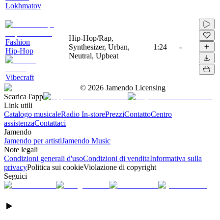
Lokhmatov
Hip-Hop/Rap,
Fashion
Synthesizer, Urban,
1:24
-
Hip-Hop
Neutral, Upbeat
Vibecraft
©
2026
Jamendo Licensing
Scarica l'app
Link utili
Catalogo musicale
Radio In-store
Prezzi
Contatto
Centro
assistenza
Contattaci
Jamendo
Jamendo per artisti
Jamendo Music
Note legali
Condizioni generali d'uso
Condizioni di vendita
Informativa sulla
privacy
Politica sui cookie
Violazione di copyright
Seguici