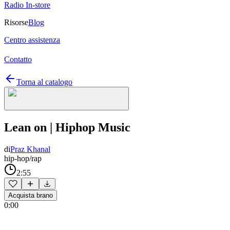
Radio In-store
Risorse
Blog
Centro assistenza
Contatto
Torna al catalogo
Lean on | Hiphop Music
di
Praz Khanal
hip-hop/rap
2:55
Acquista brano
0:00