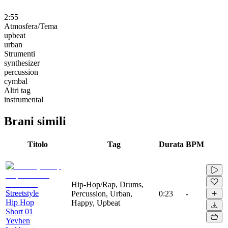
2:55
Atmosfera/Tema
upbeat
urban
Strumenti
synthesizer
percussion
cymbal
Altri tag
instrumental
Brani simili
Titolo
Tag
Durata
BPM
Hip-Hop/Rap, Drums,
Streetstyle
Percussion, Urban,
0:23
-
Hip Hop
Happy, Upbeat
Short 01
Yevhen