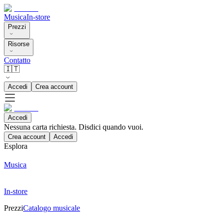
Musica
In-store
Prezzi
Risorse
Contatto
🇮🇹
Accedi
Crea account
Accedi
Nessuna carta richiesta. Disdici quando vuoi.
Crea account
Accedi
Esplora
Musica
In-store
Prezzi
Catalogo musicale