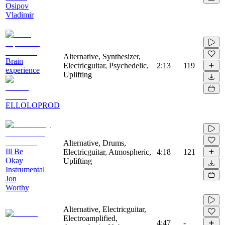
Osipov
Vladimir
Alternative, Synthesizer,
Brain
Electricguitar, Psychedelic,
2:13
119
experience
Uplifting
ELLOLOPROD
Alternative, Drums,
Ill Be
Electricguitar, Atmospheric,
4:18
121
Okay
Uplifting
Instrumental
Jon
Worthy
Alternative, Electricguitar,
Electroamplified,
4:47
-