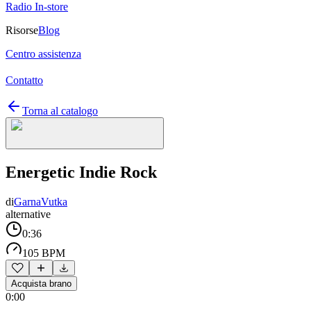
Radio In-store
Risorse
Blog
Centro assistenza
Contatto
Torna al catalogo
Energetic Indie Rock
di
GarnaVutka
alternative
0:36
105 BPM
Acquista brano
0:00