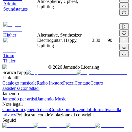
Atmospheric, Upbeat,
Admire
Uplifting
Soundstatues
Higher
Alternative, Synthesizer,
Electricguitar, Happy,
3:30
90
Uplifting
Timm
Thaler
©
2026
Jamendo Licensing
Scarica l'app
Link utili
Catalogo musicale
Radio In-store
Prezzi
Contatto
Centro
assistenza
Contattaci
Jamendo
Jamendo per artisti
Jamendo Music
Note legali
Condizioni generali d'uso
Condizioni di vendita
Informativa sulla
privacy
Politica sui cookie
Violazione di copyright
Seguici