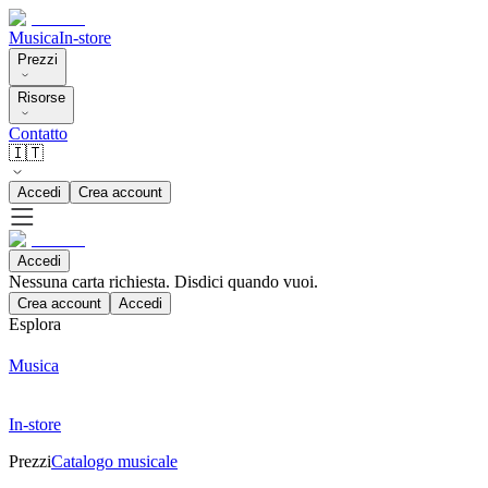
Musica
In-store
Prezzi
Risorse
Contatto
🇮🇹
Accedi
Crea account
Accedi
Nessuna carta richiesta. Disdici quando vuoi.
Crea account
Accedi
Esplora
Musica
In-store
Prezzi
Catalogo musicale