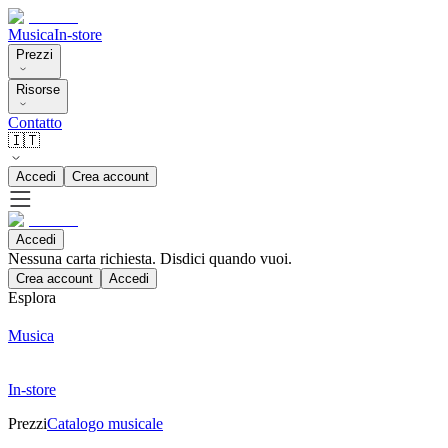
Musica
In-store
Prezzi
Risorse
Contatto
🇮🇹
Accedi
Crea account
Accedi
Nessuna carta richiesta. Disdici quando vuoi.
Crea account
Accedi
Esplora
Musica
In-store
Prezzi
Catalogo musicale