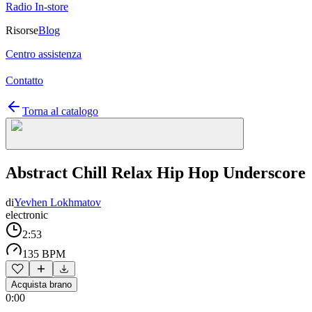
Radio In-store
Risorse
Blog
Centro assistenza
Contatto
Torna al catalogo
Abstract Chill Relax Hip Hop Underscore
di
Yevhen Lokhmatov
electronic
2:53
135 BPM
Acquista brano
0:00