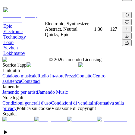
Electronic, Synthesizer,
Epic
Abstract, Neutral,
1:30
127
Electronic
Quirky, Epic
Technology
Loop
Yevhen
Lokhmatov
©
2026
Jamendo Licensing
Scarica l'app
Link utili
Catalogo musicale
Radio In-store
Prezzi
Contatto
Centro
assistenza
Contattaci
Jamendo
Jamendo per artisti
Jamendo Music
Note legali
Condizioni generali d'uso
Condizioni di vendita
Informativa sulla
privacy
Politica sui cookie
Violazione di copyright
Seguici