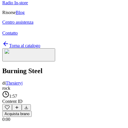
Radio In-store
Risorse
Blog
Centro assistenza
Contatto
Torna al catalogo
Burning Steel
di
Thesieryj
rock
1:57
Content ID
Acquista brano
0:00