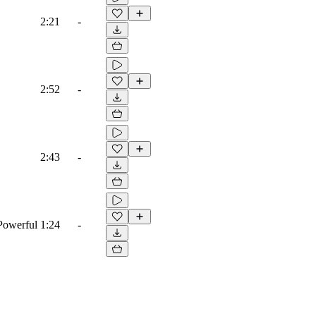
2:21
-
2:52
-
2:43
-
 Powerful
1:24
-