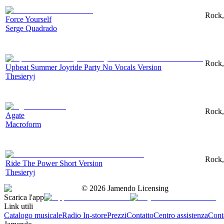
Rock,
Force Yourself
Serge Quadrado
Rock,
Upbeat Summer Joyride Party No Vocals Version
Thesieryj
Rock, 
Agate
Macroform
Rock,
Ride The Power Short Version
Thesieryj
©
2026
Jamendo Licensing
Scarica l'app
Link utili
Catalogo musicale
Radio In-store
Prezzi
Contatto
Centro assistenza
Conta