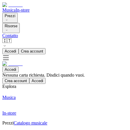
Musica
In-store
Prezzi
Risorse
Contatto
🇮🇹
Accedi
Crea account
Accedi
Nessuna carta richiesta. Disdici quando vuoi.
Crea account
Accedi
Esplora
Musica
In-store
Prezzi
Catalogo musicale