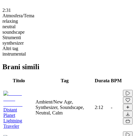
2:31
Atmosfera/Tema
relaxing
neutral
soundscape
Strumenti
synthesizer
Altri tag
instrumental
Brani simili
Titolo
Tag
Durata
BPM
Ambient/New Age,
Synthesizer, Soundscape,
2:12
-
Distant
Neutral, Calm
Planet
Lightning
Traveler