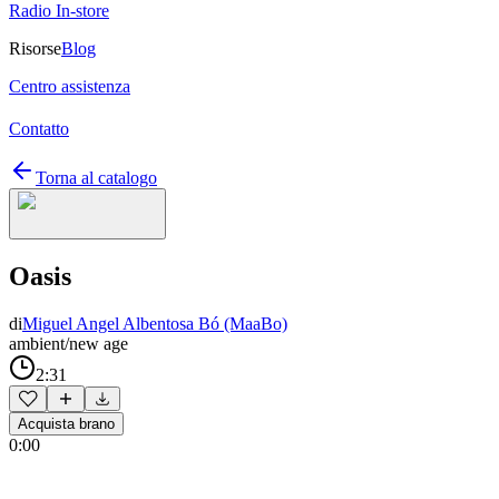
Radio In-store
Risorse
Blog
Centro assistenza
Contatto
Torna al catalogo
Oasis
di
Miguel Angel Albentosa Bó (MaaBo)
ambient/new age
2:31
Acquista brano
0:00