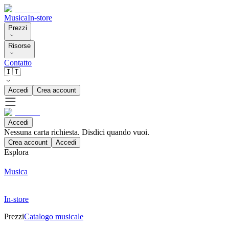
Musica
In-store
Prezzi
Risorse
Contatto
🇮🇹
Accedi
Crea account
Accedi
Nessuna carta richiesta. Disdici quando vuoi.
Crea account
Accedi
Esplora
Musica
In-store
Prezzi
Catalogo musicale