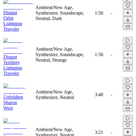
Ambient/New Age,
Distant
Synthesizer, Soundscape,
1:56
-
Orbit
Neutral, Dark
Lightning
Traveler
Ambient/New Age,
Synthesizer, Soundscape,
1:56
-
Distant
Neutral, Strange
Territory
Lightning
Traveler
Ambient/New Age,
3:40
-
Unfolding
Synthesizer, Neutral
Sharon
West
Ambient/New Age,
3:21
-
Synthesizer, Neutral